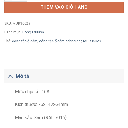
THÊM VÀO GIỎ HÀNG
SKU:
MUR36029
Danh mục:
Dòng Mureva
Thẻ:
công tắc ổ cắm
,
công tắc ổ cắm schneider
,
MUR36029
Mô tả
Mức chịu tải: 16A
Kích thước: 76x147x64mm
Màu sắc: Xám (RAL 7016)