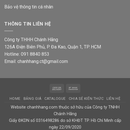
Bảo vệ thông tin
cá nhân
THÔNG TIN LIÊN HỆ
Công ty THHH Chánh Hãng
126A Điện Biên Phủ, P. Đa Kao, Quận 1, TP. HCM
Hotline: 091 8840 853
Email: chanhhang.ct@gmail.com
Cash
Bank
On
Transfer
HOME
BẢNG GIÁ
CATALOGUE
CHIA SẺ KIẾN THỨC
LIÊN HỆ
Delivery
Website chanhhang.com thuộc sở hữu của Công ty TNHH
Chánh Hãng
Giấy ĐKDN số 0316498286 do sở KHĐT TP. Hồ Chí Minh cấp
ngày 22/09/2020