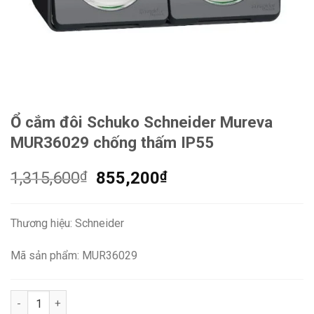
Ổ cắm đôi Schuko Schneider Mureva
MUR36029 chống thấm IP55
Giá
Giá
1,315,600
₫
855,200
₫
gốc
hiện
là:
tại
Thương hiệu: Schneider
1,315,600₫.
là:
855,200₫.
Mã sản phẩm: MUR36029
Ổ cắm đôi Schuko Schneider Mureva MUR36029 chống thấm IP