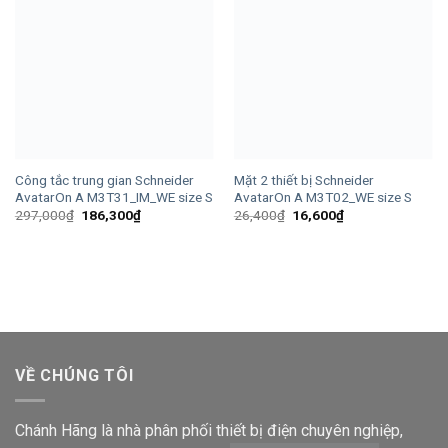
Công tắc trung gian Schneider
Mặt 2 thiết bị Schneider
AvatarOn A M3T31_IM_WE size S
AvatarOn A M3T02_WE size S
Giá
Giá
Giá
Giá
297,000
₫
186,300
₫
26,400
₫
16,600
₫
gốc
hiện
gốc
hiện
là:
tại
là:
tại
297,000₫.
là:
26,400₫.
là:
186,300₫.
16,600₫.
VỀ CHÚNG TÔI
Chánh Hãng là nhà phân phối thiết bị điện chuyên nghiệp,