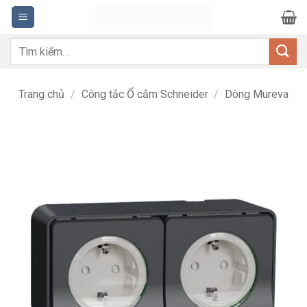
Bỏ
qua
nội
Tìm
dung
kiếm:
Trang chủ
/
Công tắc Ổ cắm Schneider
/
Dòng Mureva