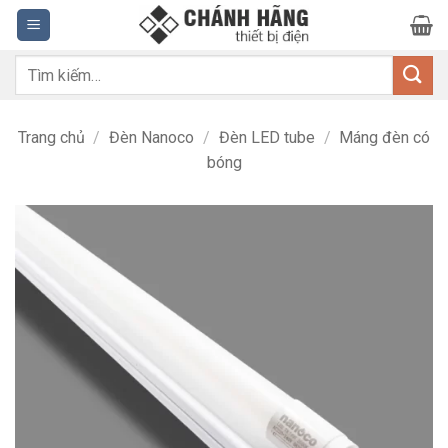
Bỏ
qua
nội
Tìm
dung
kiếm:
Trang chủ
/
Đèn Nanoco
/
Đèn LED tube
/
Máng đèn có
bóng