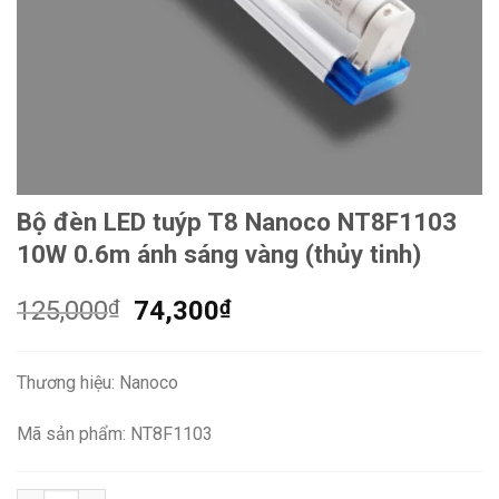
Bộ đèn LED tuýp T8 Nanoco NT8F1103
10W 0.6m ánh sáng vàng (thủy tinh)
Giá
Giá
125,000
₫
74,300
₫
gốc
hiện
là:
tại
Thương hiệu: Nanoco
125,000₫.
là:
74,300₫.
Mã sản phẩm: NT8F1103