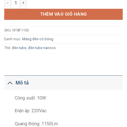
Bộ đèn LED tuýp T8 Nanoco NT8F1103 10W 0.6m ánh sáng vàng 
THÊM VÀO GIỎ HÀNG
SKU:
NT8F1103
Danh mục:
Máng đèn có bóng
Thẻ:
đèn tube
,
đèn tube nanoco
Mô tả
Công suất: 10W
Điện áp: 220Vac
Quang thông: 1150Lm