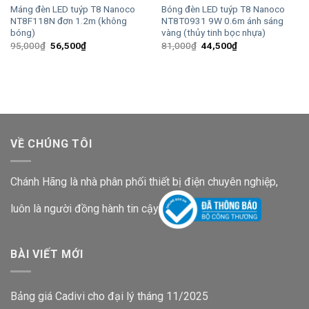
Máng đèn LED tuýp T8 Nanoco
Bóng đèn LED tuýp T8 Nanoco
NT8F118N đơn 1.2m (không
NT8T0931 9W 0.6m ánh sáng
bóng)
vàng (thủy tinh bọc nhựa)
Giá
Giá
Giá
Giá
95,000
₫
56,500
₫
81,000
₫
44,500
₫
gốc
hiện
gốc
hiện
là:
tại
là:
tại
95,000₫.
là:
81,000₫.
là:
56,500₫.
44,500₫.
VỀ CHÚNG TÔI
Chánh Hãng là nhà phân phối thiết bị điện chuyên nghiệp,
luôn là người đồng hành tin cậy
BÀI VIẾT MỚI
Bảng giá Cadivi cho đại lý tháng 11/2025