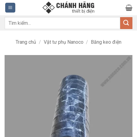
Bỏ
qua
nội
Tìm
dung
kiếm:
Trang chủ
/
Vật tư phụ Nanoco
/
Băng keo điện