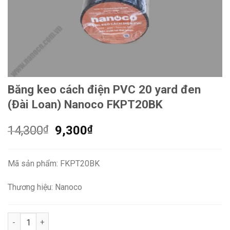
Băng keo cách điện PVC 20 yard đen
(Đài Loan) Nanoco FKPT20BK
Giá
Giá
14,300
₫
9,300
₫
gốc
hiện
là:
tại
Mã sản phẩm: FKPT20BK
14,300₫.
là:
9,300₫.
Thương hiệu: Nanoco
Băng keo cách điện PVC 20 yard đen (Đài Loan) Nanoco FKPT2