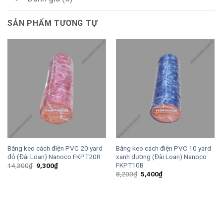
SẢN PHẨM TƯƠNG TỰ
Băng keo cách điện PVC 20 yard
Băng keo cách điện PVC 10 yard
đỏ (Đài Loan) Nanoco FKPT20R
xanh dương (Đài Loan) Nanoco
FKPT10B
Giá
Giá
14,300
₫
9,300
₫
gốc
hiện
Giá
Giá
8,200
₫
5,400
₫
là:
tại
gốc
hiện
14,300₫.
là:
là:
tại
9,300₫.
8,200₫.
là:
5,400₫.