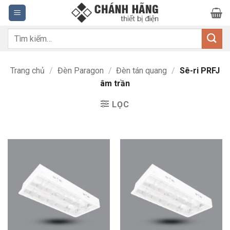
Bỏ
qua
nội
Tìm
dung
kiếm:
Trang chủ
/
Đèn Paragon
/
Đèn tán quang
/
Sê-ri PRFJ
âm trần
LỌC