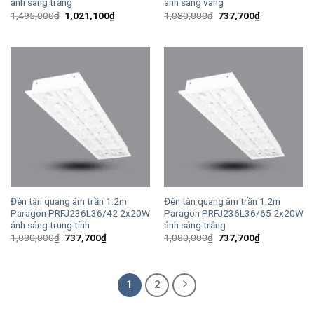
ánh sáng trắng
ánh sáng vàng
Giá
Giá
Giá
Giá
1,495,000
₫
1,021,100
₫
1,080,000
₫
737,700
₫
gốc
hiện
gốc
hiện
là:
tại
là:
tại
1,495,000₫.
là:
1,080,000₫.
là:
1,021,100₫.
737,700₫.
Đèn tán quang âm trần 1.2m
Đèn tán quang âm trần 1.2m
Paragon PRFJ236L36/42 2x20W
Paragon PRFJ236L36/65 2x20W
ánh sáng trung tính
ánh sáng trắng
Giá
Giá
Giá
Giá
1,080,000
₫
737,700
₫
1,080,000
₫
737,700
₫
gốc
hiện
gốc
hiện
là:
tại
là:
tại
1,080,000₫.
là:
1,080,000₫.
là:
737,700₫.
737,700₫.
1
2