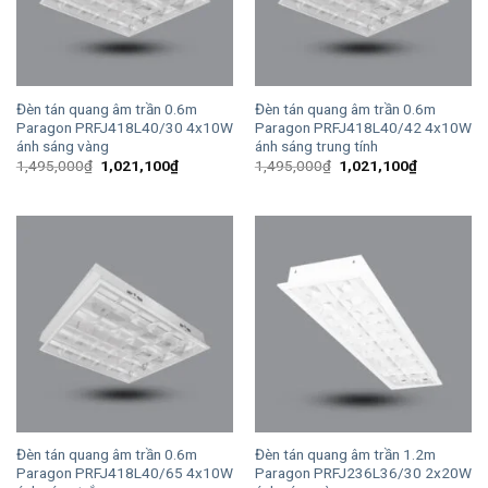
Đèn tán quang âm trần 0.6m
Đèn tán quang âm trần 0.6m
Paragon PRFJ418L40/30 4x10W
Paragon PRFJ418L40/42 4x10W
ánh sáng vàng
ánh sáng trung tính
Giá
Giá
Giá
Giá
1,495,000
₫
1,021,100
₫
1,495,000
₫
1,021,100
₫
gốc
hiện
gốc
hiện
là:
tại
là:
tại
1,495,000₫.
là:
1,495,000₫.
là:
1,021,100₫.
1,021,100
Đèn tán quang âm trần 0.6m
Đèn tán quang âm trần 1.2m
Paragon PRFJ418L40/65 4x10W
Paragon PRFJ236L36/30 2x20W