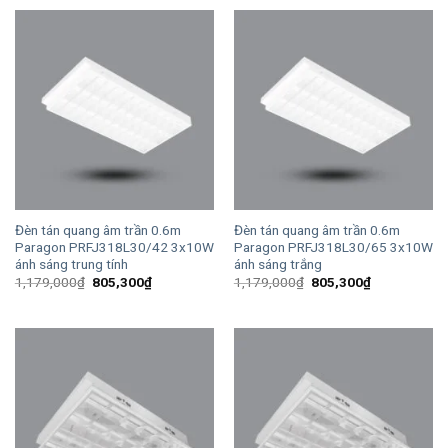
784,000₫.
là:
1,179,000₫.
là:
535,500₫.
805,300₫.
Đèn tán quang âm trần 0.6m
Đèn tán quang âm trần 0.6m
Paragon PRFJ318L30/42 3x10W
Paragon PRFJ318L30/65 3x10W
ánh sáng trung tính
ánh sáng trắng
Giá
Giá
Giá
Giá
1,179,000
₫
805,300
₫
1,179,000
₫
805,300
₫
gốc
hiện
gốc
hiện
là:
tại
là:
tại
1,179,000₫.
là:
1,179,000₫.
là:
805,300₫.
805,300₫.