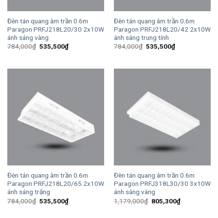
Đèn tán quang âm trần 0.6m
Đèn tán quang âm trần 0.6m
Paragon PRFJ218L20/30 2x10W
Paragon PRFJ218L20/42 2x10W
ánh sáng vàng
ánh sáng trung tính
Giá
Giá
Giá
Giá
784,000
₫
535,500
₫
784,000
₫
535,500
₫
gốc
hiện
gốc
hiện
là:
tại
là:
tại
784,000₫.
là:
784,000₫.
là:
535,500₫.
535,500₫.
Đèn tán quang âm trần 0.6m
Đèn tán quang âm trần 0.6m
Paragon PRFJ218L20/65 2x10W
Paragon PRFJ318L30/30 3x10W
ánh sáng trắng
ánh sáng vàng
Giá
Giá
Giá
Giá
784,000
₫
535,500
₫
1,179,000
₫
805,300
₫
gốc
hiện
gốc
hiện
là:
tại
là:
tại