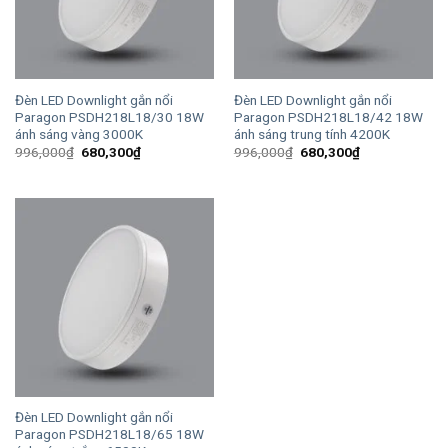
Đèn LED Downlight gắn nổi
Đèn LED Downlight gắn nổi
Paragon PSDH218L18/30 18W
Paragon PSDH218L18/42 18W
ánh sáng vàng 3000K
ánh sáng trung tính 4200K
Giá
Giá
Giá
Giá
996,000
₫
680,300
₫
996,000
₫
680,300
₫
gốc
hiện
gốc
hiện
là:
tại
là:
tại
996,000₫.
là:
996,000₫.
là:
680,300₫.
680,300₫.
Đèn LED Downlight gắn nổi
Paragon PSDH218L18/65 18W