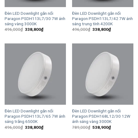
Đèn LED Downlight gắn nổi
Đèn LED Downlight gắn nổi
Paragon PSDH113L7/30 7W ánh
Paragon PSDH113L7/42 7W ánh
sáng vàng 3000K
sáng trung tính 4200K
Giá
Giá
Giá
Giá
496,000
₫
338,800
₫
496,000
₫
338,800
₫
gốc
hiện
gốc
hiện
là:
tại
là:
tại
496,000₫.
là:
496,000₫.
là:
338,800₫.
338,800₫.
Đèn LED Downlight gắn nổi
Đèn LED Downlight gắn nổi
Paragon PSDH113L7/65 7W ánh
Paragon PSDH168L12/30 12W
sáng trắng 6500K
ánh sáng vàng 3000K
Giá
Giá
Giá
Giá
496,000
₫
338,800
₫
789,000
₫
538,900
₫
gốc
hiện
gốc
hiện
là:
tại
là:
tại