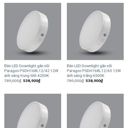
496,000₫.
là:
789,000₫.
là:
338,800₫.
538,900₫.
Đèn LED Downlight gắn nổi
Đèn LED Downlight gắn nổi
Paragon PSDH168L12/42 12W
Paragon PSDH168L12/65 12W
ánh sáng trung tính 4200K
ánh sáng trắng 6500K
Giá
Giá
Giá
Giá
789,000
₫
538,900
₫
789,000
₫
538,900
₫
gốc
hiện
gốc
hiện
là:
tại
là:
tại
789,000₫.
là:
789,000₫.
là:
538,900₫.
538,900₫.