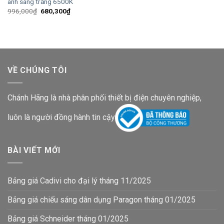
ánh sáng trắng 6500K
Giá
Giá
996,000
₫
680,300
₫
gốc
hiện
là:
tại
996,000₫.
là:
680,300₫.
VỀ CHÚNG TÔI
Chánh Hãng là nhà phân phối thiết bị điện chuyên nghiệp,
luôn là người đồng hành tin cậy
BÀI VIẾT MỚI
Bảng giá Cadivi cho đại lý tháng 11/2025
Bảng giá chiếu sáng dân dụng Paragon tháng 01/2025
Bảng giá Schneider tháng 01/2025