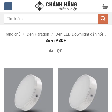
Bỏ
qua
nội
Tìm
dung
kiếm:
Trang chủ
/
Đèn Paragon
/
Đèn LED Downlight gắn nổi
/
Sê-ri PSDH
LỌC