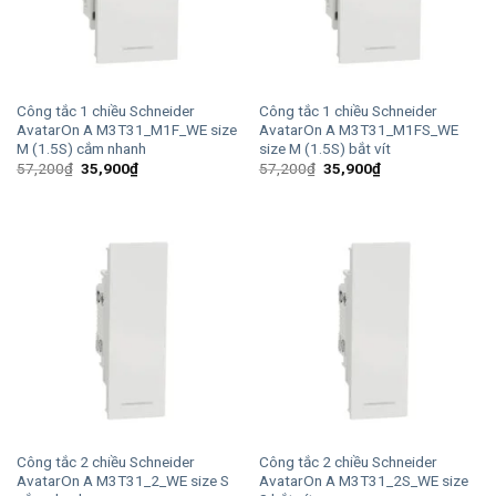
Công tắc 1 chiều Schneider
Công tắc 1 chiều Schneider
AvatarOn A M3T31_M1F_WE size
AvatarOn A M3T31_M1FS_WE
M (1.5S) cắm nhanh
size M (1.5S) bắt vít
Giá
Giá
Giá
Giá
57,200
₫
35,900
₫
57,200
₫
35,900
₫
gốc
hiện
gốc
hiện
là:
tại
là:
tại
57,200₫.
là:
57,200₫.
là:
35,900₫.
35,900₫.
Công tắc 2 chiều Schneider
Công tắc 2 chiều Schneider
AvatarOn A M3T31_2_WE size S
AvatarOn A M3T31_2S_WE size