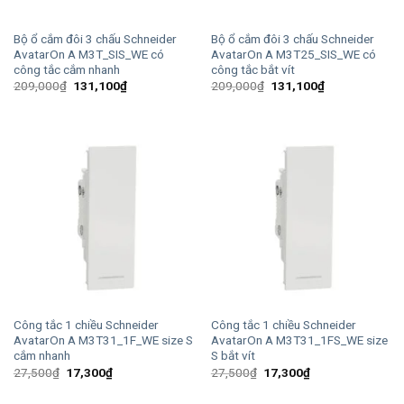
Bộ ổ cắm đôi 3 chấu Schneider
Bộ ổ cắm đôi 3 chấu Schneider
AvatarOn A M3T_SIS_WE có
AvatarOn A M3T25_SIS_WE có
công tắc cắm nhanh
công tắc bắt vít
Giá
Giá
Giá
Giá
209,000
₫
131,100
₫
209,000
₫
131,100
₫
gốc
hiện
gốc
hiện
là:
tại
là:
tại
209,000₫.
là:
209,000₫.
là:
131,100₫.
131,100₫.
Công tắc 1 chiều Schneider
Công tắc 1 chiều Schneider
AvatarOn A M3T31_1F_WE size S
AvatarOn A M3T31_1FS_WE size
cắm nhanh
S bắt vít
Giá
Giá
Giá
Giá
27,500
₫
17,300
₫
27,500
₫
17,300
₫
gốc
hiện
gốc
hiện
là:
tại
là:
tại