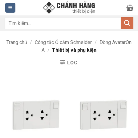
Bỏ
qua
nội
Tìm
dung
kiếm:
Trang chủ
/
Công tắc Ổ cắm Schneider
/
Dòng AvatarOn
A
/
Thiết bị và phụ kiện
LỌC