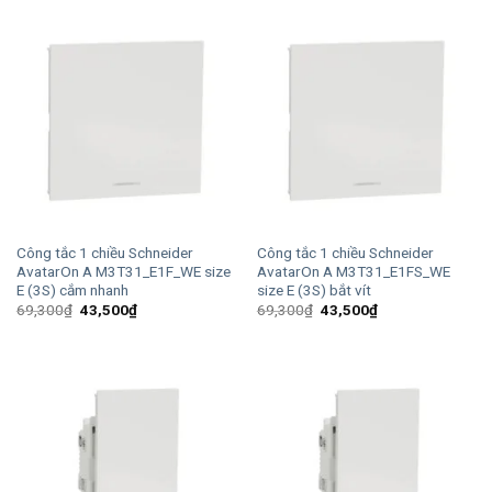
27,500₫.
là:
27,500₫.
là:
17,300₫.
17,300₫.
Công tắc 1 chiều Schneider
Công tắc 1 chiều Schneider
AvatarOn A M3T31_E1F_WE size
AvatarOn A M3T31_E1FS_WE
E (3S) cắm nhanh
size E (3S) bắt vít
Giá
Giá
Giá
Giá
69,300
₫
43,500
₫
69,300
₫
43,500
₫
gốc
hiện
gốc
hiện
là:
tại
là:
tại
69,300₫.
là:
69,300₫.
là:
43,500₫.
43,500₫.