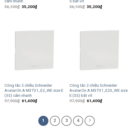
cắm nhanh
S bắt vít
Giá
Giá
Giá
Giá
56,100
₫
35,200
₫
56,100
₫
35,200
₫
gốc
hiện
gốc
hiện
là:
tại
là:
tại
56,100₫.
là:
56,100₫.
là:
35,200₫.
35,200₫.
Công tắc 2 chiều Schneider
Công tắc 2 chiều Schneider
AvatarOn A M3T31_E2_WE size E
AvatarOn A M3T31_E2S_WE size
(3S) cắm nhanh
E (3S) bắt vít
Giá
Giá
Giá
Giá
97,900
₫
61,400
₫
97,900
₫
61,400
₫
gốc
hiện
gốc
hiện
là:
tại
là:
tại
97,900₫.
là:
97,900₫.
là:
61,400₫.
61,400₫.
1
2
3
4