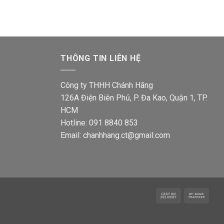
THÔNG TIN LIÊN HỆ
Công ty THHH Chánh Hãng
126A Điện Biên Phủ, P. Đa Kao, Quận 1, TP.
HCM
Hotline: 091 8840 853
Email: chanhhang.ct@gmail.com
Cash
Bank
On
Trans
Delivery