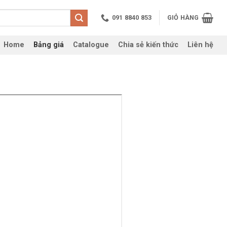
091 8840 853
GIỎ HÀNG
Home
Bảng giá
Catalogue
Chia sẻ kiến thức
Liên hệ