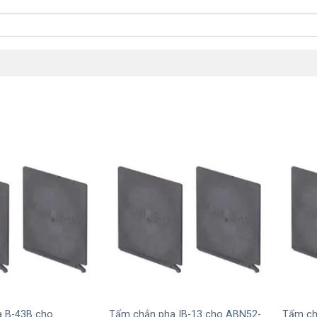
+
+
 B-43B cho
Tấm chắn pha IB-13 cho ABN52-
Tấm ch