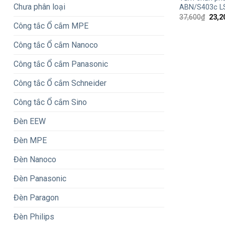
Chưa phân loại
ABN/S403c L
Giá
37,600
₫
23,2
gốc
Công tắc Ổ cắm MPE
là:
37,6
Công tắc Ổ cắm Nanoco
Công tắc Ổ cắm Panasonic
Công tắc Ổ cắm Schneider
Công tắc Ổ cắm Sino
Đèn EEW
Đèn MPE
Đèn Nanoco
Đèn Panasonic
Đèn Paragon
Đèn Philips