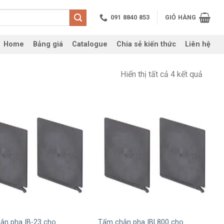
091 8840 853
GIỎ HÀNG
Home
Bảng giá
Catalogue
Chia sẻ kiến thức
Liên hệ
Hiển thị tất cả 4 kết quả
+
ắn pha IB-23 cho
Tấm chắn pha IBL800 cho