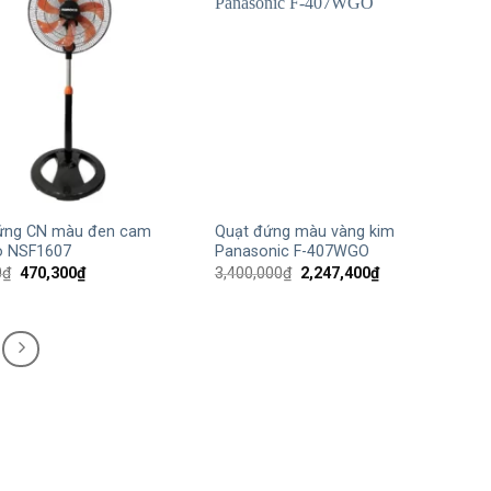
+
ứng CN màu đen cam
Quạt đứng màu vàng kim
 NSF1607
Panasonic F-407WGO
Giá
Giá
Giá
Giá
0
₫
470,300
₫
3,400,000
₫
2,247,400
₫
gốc
hiện
gốc
hiện
là:
tại
là:
tại
750,000₫.
là:
3,400,000₫.
là:
470,300₫.
2,247,400₫.