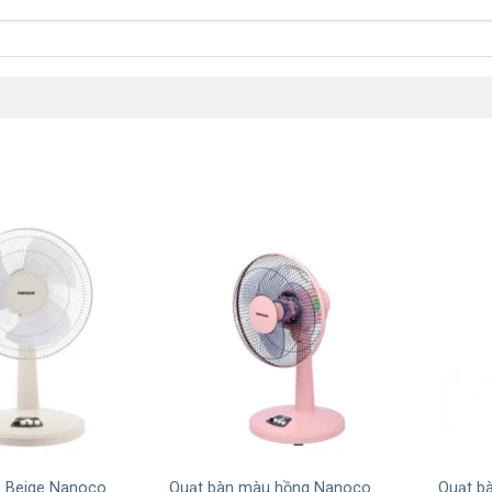
+
+
 Beige Nanoco
Quạt bàn màu hồng Nanoco
Quạt b