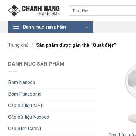
Bỏ
Tìm
qua
kiếm:
nội
dung
Danh mục sản phẩm
Trang chủ
/
Sản phẩm được gắn thẻ “Quạt điện”
DANH MỤC SẢN PHẨM
Bơm Nanoco
Bơm Panasonic
Cáp dữ liệu MPE
Cáp dữ liệu Nanoco
+
Cáp điện Cadivi
Quạt bàn màu