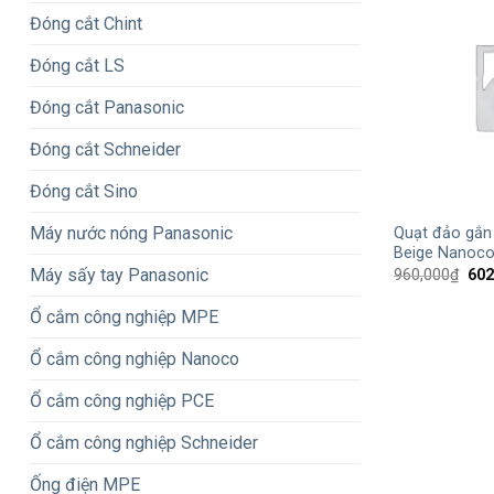
Đóng cắt Chint
Đóng cắt LS
Đóng cắt Panasonic
Đóng cắt Schneider
Đóng cắt Sino
+
Máy nước nóng Panasonic
Quạt đảo gắn
Beige Nanoc
Máy sấy tay Panasonic
Giá
960,000
₫
602
gốc
là:
Ổ cắm công nghiệp MPE
960
Ổ cắm công nghiệp Nanoco
Ổ cắm công nghiệp PCE
Ổ cắm công nghiệp Schneider
Ống điện MPE