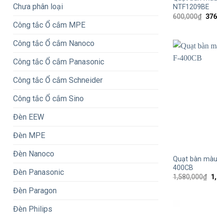
Chưa phân loại
NTF1209BE
Giá
600,000
₫
376
gốc
Công tắc Ổ cắm MPE
là:
600
Công tắc Ổ cắm Nanoco
Công tắc Ổ cắm Panasonic
Công tắc Ổ cắm Schneider
Công tắc Ổ cắm Sino
Đèn EEW
Đèn MPE
+
Đèn Nanoco
Quạt bàn màu
400CB
Đèn Panasonic
G
1,580,000
₫
1
g
Đèn Paragon
là
1,
Đèn Philips