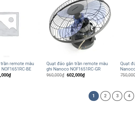
+
+
 trần remote màu
Quạt đảo gắn trần remote màu
Quạt đ
o NOF1651RC-BE
ghi Nanoco NOF1651RC-GR
Nanoco
Giá
Giá
Giá
,000
₫
960,000
₫
602,000
₫
750,00
hiện
gốc
hiện
tại
là:
tại
,000₫.
là:
960,000₫.
là:
602,000₫.
602,000₫.
1
2
3
4