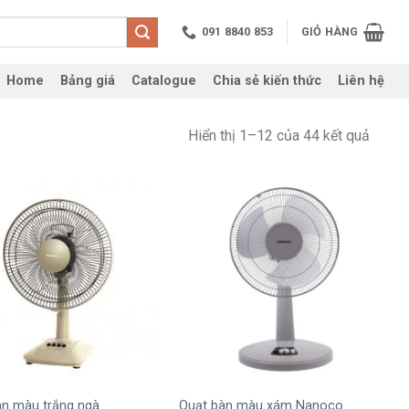
091 8840 853
GIỎ HÀNG
Home
Bảng giá
Catalogue
Chia sẻ kiến thức
Liên hệ
Hiển thị 1–12 của 44 kết quả
+
àn màu trắng ngà
Quạt bàn màu xám Nanoco