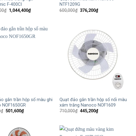
nic F-400CI
NTF1209G
Giá
Giá
Giá
Giá
00
₫
1,044,400
₫
600,000
₫
376,200
₫
gốc
hiện
gốc
hiện
là:
tại
là:
tại
1,580,000₫.
là:
600,000₫.
là:
1,044,400₫.
376,200₫.
+
o gắn trần hộp số màu ghi
Quạt đảo gắn trần hộp số nổi màu
o NOF1650GR
xám trắng Nanoco NOF1609
Giá
Giá
Giá
Giá
0
₫
501,600
₫
710,000
₫
445,200
₫
gốc
hiện
gốc
hiện
là:
tại
là:
tại
800,000₫.
là:
710,000₫.
là:
501,600₫.
445,200₫.