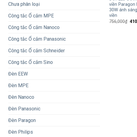
Chưa phân loại
viền Paragon
30W ánh sáng
Công tắc Ổ cắm MPE
viền
Giá
756,000
₫
410
gốc
Công tắc Ổ cắm Nanoco
là:
756
Công tắc Ổ cắm Panasonic
Công tắc Ổ cắm Schneider
Công tắc Ổ cắm Sino
Đèn EEW
Đèn MPE
Đèn Nanoco
Đèn Panasonic
Đèn Paragon
Đèn Philips