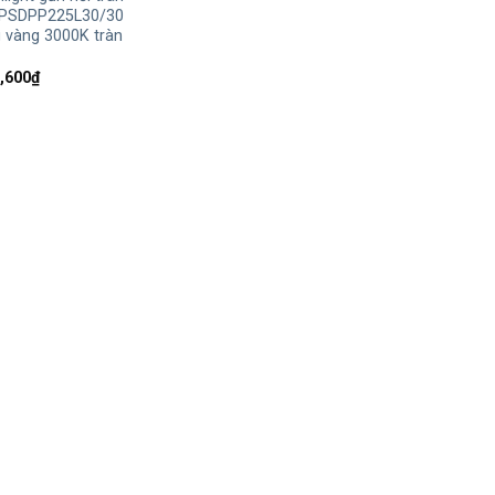
 PSDPP225L30/30
 vàng 3000K tràn
Giá
,600
₫
hiện
tại
,000₫.
là:
410,600₫.