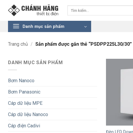
Bỏ
Tìm
qua
kiếm:
nội
dung
Danh mục sản phẩm
Trang chủ
/
Sản phẩm được gắn thẻ “PSDPP225L30/30”
DANH MỤC SẢN PHẨM
Bơm Nanoco
Bơm Panasonic
Cáp dữ liệu MPE
Cáp dữ liệu Nanoco
+
Cáp điện Cadivi
Đèn LED Downl