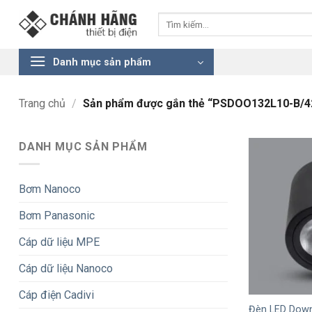
Bỏ
Tìm
qua
kiếm:
nội
dung
Danh mục sản phẩm
Trang chủ
/
Sản phẩm được gắn thẻ “PSDOO132L10-B/4
DANH MỤC SẢN PHẨM
Bơm Nanoco
Bơm Panasonic
Cáp dữ liệu MPE
Cáp dữ liệu Nanoco
+
Cáp điện Cadivi
Đèn LED Down