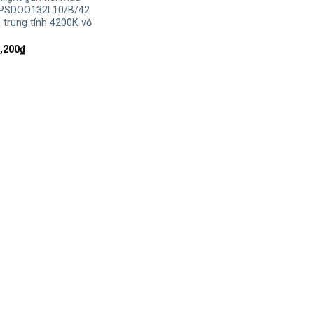
 PSDOO132L10/B/42
trung tính 4200K vỏ
Giá
,200
₫
hiện
tại
,000₫.
là:
521,200₫.