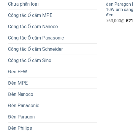
Chưa phân loại
đen Paragon
10W ánh sáng 
Công tắc Ổ cắm MPE
đen
Giá
763,000
₫
521
gốc
Công tắc Ổ cắm Nanoco
là:
763
Công tắc Ổ cắm Panasonic
Công tắc Ổ cắm Schneider
Công tắc Ổ cắm Sino
Đèn EEW
Đèn MPE
Đèn Nanoco
Đèn Panasonic
Đèn Paragon
Đèn Philips