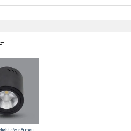
2”
light gắn nổi màu