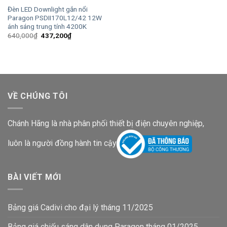
Đèn LED Downlight gắn nổi
Paragon PSDII170L12/42 12W
ánh sáng trung tính 4200K
Giá
Giá
640,000
₫
437,200
₫
gốc
hiện
là:
tại
640,000₫.
là:
437,200₫.
VỀ CHÚNG TÔI
Chánh Hãng là nhà phân phối thiết bị điện chuyên nghiệp,
luôn là người đồng hành tin cậy
BÀI VIẾT MỚI
Bảng giá Cadivi cho đại lý tháng 11/2025
Bảng giá chiếu sáng dân dụng Paragon tháng 01/2025