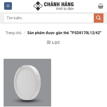
Bỏ
qua
nội
Tìm
dung
kiếm:
Trang chủ
/
Sản phẩm được gắn thẻ “PSDII170L12/42”
LỌC