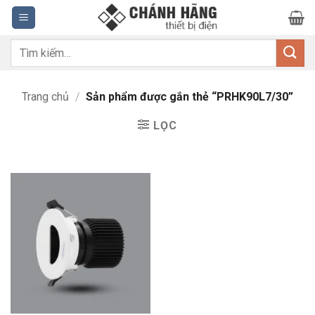
Bỏ
qua
nội
Tìm
dung
kiếm:
Trang chủ
/
Sản phẩm được gắn thẻ “PRHK90L7/30”
LỌC