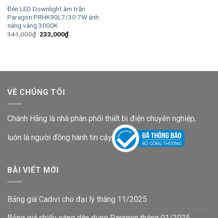
Đèn LED Downlight âm trần
Paragon PRHK90L7/30 7W ánh
sáng vàng 3000K
Giá
Giá
341,000
₫
233,000
₫
gốc
hiện
là:
tại
341,000₫.
là:
233,000₫.
VỀ CHÚNG TÔI
Chánh Hãng là nhà phân phối thiết bị điện chuyên nghiệp,
luôn là người đồng hành tin cậy
BÀI VIẾT MỚI
Bảng giá Cadivi cho đại lý tháng 11/2025
Bảng giá chiếu sáng dân dụng Paragon tháng 01/2025