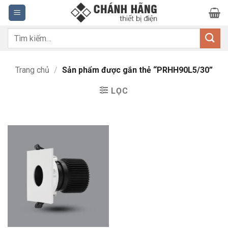
Bỏ
qua
nội
Tìm
dung
kiếm:
Trang chủ
/
Sản phẩm được gắn thẻ “PRHH90L5/30”
LỌC