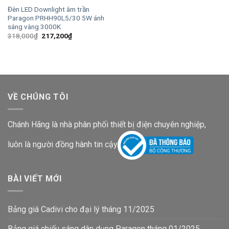
Đèn LED Downlight âm trần
Paragon PRHH90L5/30 5W ánh
sáng vàng 3000K
Giá
Giá
318,000
₫
217,200
₫
gốc
hiện
là:
tại
318,000₫.
là:
217,200₫.
VỀ CHÚNG TÔI
Chánh Hãng là nhà phân phối thiết bị điện chuyên nghiệp,
luôn là người đồng hành tin cậy
BÀI VIẾT MỚI
Bảng giá Cadivi cho đại lý tháng 11/2025
Bảng giá chiếu sáng dân dụng Paragon tháng 01/2025