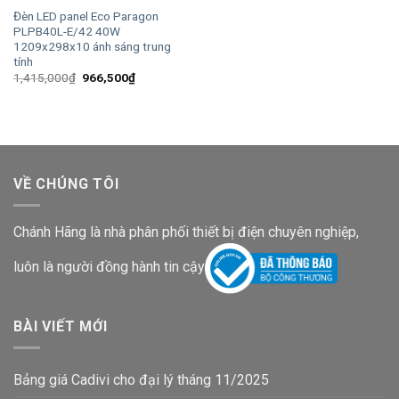
Đèn LED panel Eco Paragon
PLPB40L-E/42 40W
1209x298x10 ánh sáng trung
tính
Giá
Giá
1,415,000
₫
966,500
₫
gốc
hiện
là:
tại
1,415,000₫.
là:
966,500₫.
VỀ CHÚNG TÔI
Chánh Hãng là nhà phân phối thiết bị điện chuyên nghiệp,
luôn là người đồng hành tin cậy
BÀI VIẾT MỚI
Bảng giá Cadivi cho đại lý tháng 11/2025