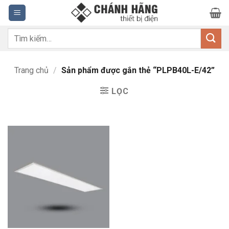
Bỏ
qua
nội
Tìm
dung
kiếm:
Trang chủ
/
Sản phẩm được gắn thẻ “PLPB40L-E/42”
LỌC