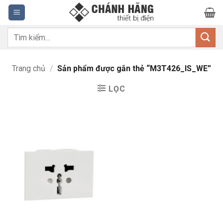
Bỏ
qua
nội
Tìm
dung
kiếm:
Trang chủ
/
Sản phẩm được gắn thẻ “M3T426_IS_WE”
LỌC