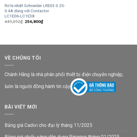
Rơ le nhiệt Schneider LRE03 0.25-
0.4A dùng với Contactor
LC1E06-LC1E38
Giá
Giá
449,592
₫
256,800
₫
gốc
hiện
là:
tại
449,592₫.
là:
256,800₫.
VỀ CHÚNG TÔI
Chánh Hãng là nhà phân phối thiết bị điện chuyên nghiệp,
luôn là người đồng hành tin cậy
BÀI VIẾT MỚI
Bảng giá Cadivi cho đại lý tháng 11/2025
Bảng giá chiếu sáng dân dụng Paragon tháng 01/2025