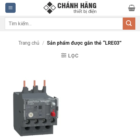
Bỏ
qua
nội
Tìm
dung
kiếm:
Trang chủ
/
Sản phẩm được gắn thẻ “LRE03”
LỌC