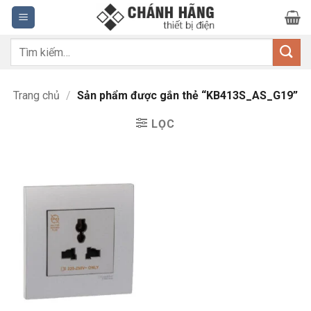
Bỏ
qua
nội
Tìm
dung
kiếm:
Trang chủ
/
Sản phẩm được gắn thẻ “KB413S_AS_G19”
LỌC