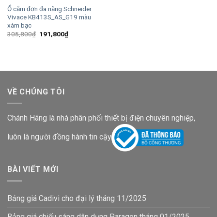
Ổ cắm đơn đa năng Schneider
Vivace KB413S_AS_G19 màu
xám bạc
Giá
Giá
305,800
₫
191,800
₫
gốc
hiện
là:
tại
305,800₫.
là:
191,800₫.
VỀ CHÚNG TÔI
Chánh Hãng là nhà phân phối thiết bị điện chuyên nghiệp,
luôn là người đồng hành tin cậy
BÀI VIẾT MỚI
Bảng giá Cadivi cho đại lý tháng 11/2025
Bảng giá chiếu sáng dân dụng Paragon tháng 01/2025