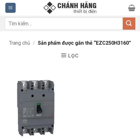
Bỏ
qua
nội
Tìm
dung
kiếm:
Trang chủ
/
Sản phẩm được gắn thẻ “EZC250H3160”
LỌC