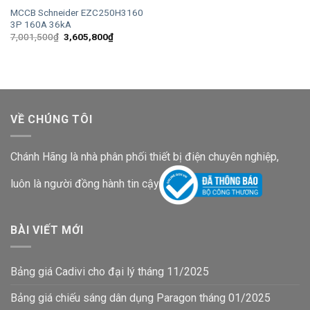
MCCB Schneider EZC250H3160
3P 160A 36kA
Giá
Giá
7,001,500
₫
3,605,800
₫
gốc
hiện
là:
tại
7,001,500₫.
là:
3,605,800₫.
VỀ CHÚNG TÔI
Chánh Hãng là nhà phân phối thiết bị điện chuyên nghiệp,
luôn là người đồng hành tin cậy
BÀI VIẾT MỚI
Bảng giá Cadivi cho đại lý tháng 11/2025
Bảng giá chiếu sáng dân dụng Paragon tháng 01/2025