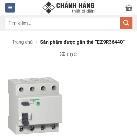
Bỏ
qua
nội
Tìm
dung
kiếm:
Trang chủ
/
Sản phẩm được gắn thẻ “EZ9R36440”
LỌC