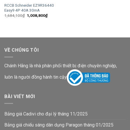
RCCB Schneider EZ9R36440
Easy9 4P 40A 30mA
Giá
Giá
1,684,100
₫
1,008,800
₫
gốc
hiện
là:
tại
1,684,100₫.
là:
1,008,800₫.
VỀ CHÚNG TÔI
Chánh Hãng là nhà phân phối thiết bị điện chuyên nghiệp,
luôn là người đồng hành tin cậy
BÀI VIẾT MỚI
Bảng giá Cadivi cho đại lý tháng 11/2025
Bảng giá chiếu sáng dân dụng Paragon tháng 01/2025