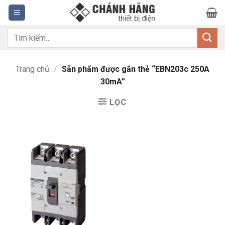
Bỏ
qua
nội
Tìm
dung
kiếm:
Trang chủ
/
Sản phẩm được gắn thẻ “EBN203c 250A
30mA”
LỌC