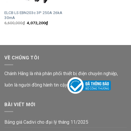
ELCB LS EBN203c 3P 250A 26kA
30mA
Giá
Giá
6,600,000
₫
4,072,200
₫
gốc
hiện
là:
tại
6,600,000₫.
là:
4,072,200₫.
VỀ CHÚNG TÔI
Chánh Hãng là nhà phân phối thiết bị điện chuyên nghiệp,
luôn là người đồng hành tin cậy
BÀI VIẾT MỚI
Bảng giá Cadivi cho đại lý tháng 11/2025