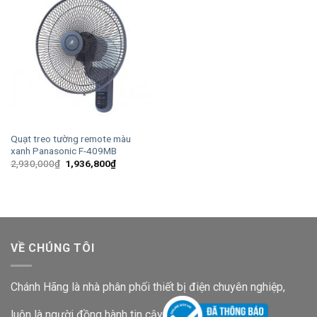
Quạt treo tường remote màu
xanh Panasonic F-409MB
Giá
Giá
2,930,000
₫
1,936,800
₫
gốc
hiện
là:
tại
2,930,000₫.
là:
1,936,800₫.
VỀ CHÚNG TÔI
Chánh Hãng là nhà phân phối thiết bị điện chuyên nghiệp,
luôn là người đồng hành tin cậy