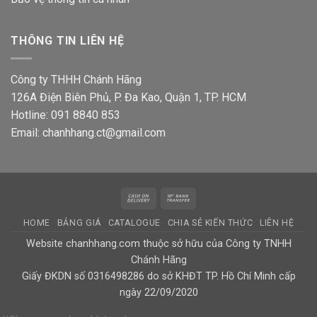
THÔNG TIN LIÊN HỆ
Công ty THHH Chánh Hãng
126A Điện Biên Phủ, P. Đa Kao, Quận 1, TP. HCM
Hotline: 091 8840 853
Email: chanhhang.ct@gmail.com
Cash
Bank
On
Transfer
HOME
BẢNG GIÁ
CATALOGUE
CHIA SẺ KIẾN THỨC
LIÊN HỆ
Delivery
Website chanhhang.com thuộc sở hữu của Công ty TNHH
Chánh Hãng
Giấy ĐKDN số 0316498286 do sở KHĐT TP. Hồ Chí Minh cấp
ngày 22/09/2020