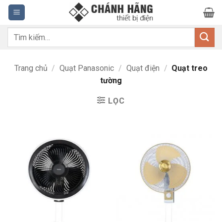
Bỏ
qua
nội
Tìm
dung
kiếm:
Trang chủ
/
Quạt Panasonic
/
Quạt điện
/
Quạt treo
tường
LỌC