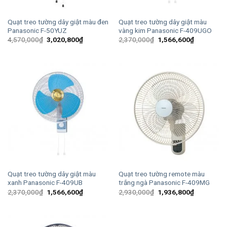
Quạt treo tường dây giật màu đen
Quạt treo tường dây giật màu
Panasonic F-50YUZ
vàng kim Panasonic F-409UGO
Giá
Giá
Giá
Giá
4,570,000
₫
3,020,800
₫
2,370,000
₫
1,566,600
₫
gốc
hiện
gốc
hiện
là:
tại
là:
tại
4,570,000₫.
là:
2,370,000₫.
là:
3,020,800₫.
1,566,600
Quạt treo tường dây giật màu
Quạt treo tường remote màu
xanh Panasonic F-409UB
trắng ngà Panasonic F-409MG
Giá
Giá
Giá
Giá
2,370,000
₫
1,566,600
₫
2,930,000
₫
1,936,800
₫
gốc
hiện
gốc
hiện
là:
tại
là:
tại
2,370,000₫.
là:
2,930,000₫.
là:
1,566,600₫.
1,936,800