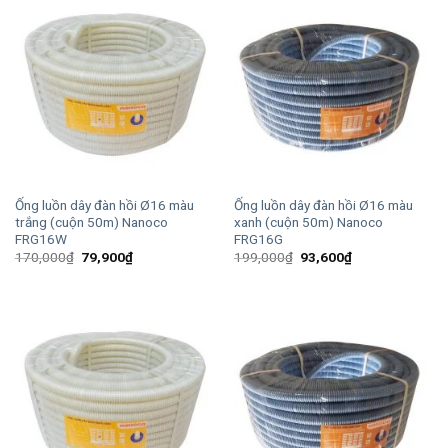
Ống luồn dây đàn hồi Ø16 màu
Ống luồn dây đàn hồi Ø16 màu
trắng (cuộn 50m) Nanoco
xanh (cuộn 50m) Nanoco
FRG16W
FRG16G
Giá
Giá
Giá
Giá
170,000
₫
79,900
₫
199,000
₫
93,600
₫
gốc
hiện
gốc
hiện
là:
tại
là:
tại
170,000₫.
là:
199,000₫.
là:
79,900₫.
93,600₫.