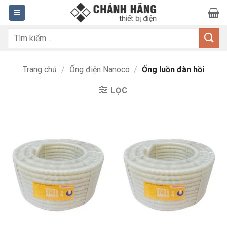
Bỏ
qua
nội
Tìm
dung
kiếm:
Trang chủ
/
Ống điện Nanoco
/
Ống luồn đàn hồi
LỌC