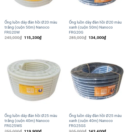
Ống luồn dây đàn hồi Ø20 màu
Ống luồn dây đàn hồi Ø20 màu
trắng (cuộn 50m) Nanoco
xanh (cuộn 50m) Nanoco
FRG20W
FRG20G
Giá
Giá
Giá
Giá
245,000
₫
115,200
₫
285,000
₫
134,000
₫
gốc
hiện
gốc
hiện
là:
tại
là:
tại
245,000₫.
là:
285,000₫.
là:
115,200₫.
134,000₫.
Ống luồn dây đàn hồi Ø25 màu
Ống luồn dây đàn hồi Ø25 màu
trắng (cuộn 40m) Nanoco
xanh (cuộn 40m) Nanoco
FRG25WS
FRG25GS
Giá
Giá
Giá
Giá
255,000
₫
119,900
₫
305,000
₫
143,400
₫