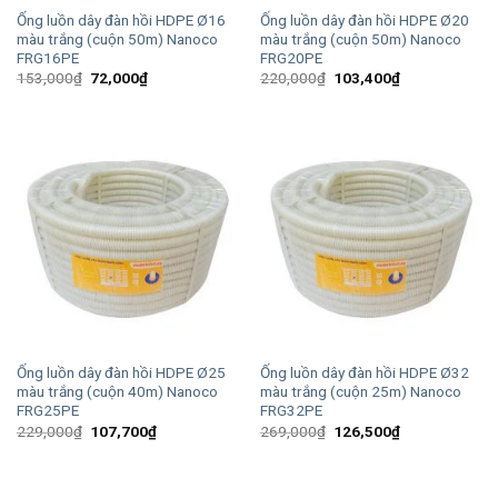
Ống luồn dây đàn hồi HDPE Ø16
Ống luồn dây đàn hồi HDPE Ø20
màu trắng (cuộn 50m) Nanoco
màu trắng (cuộn 50m) Nanoco
FRG16PE
FRG20PE
Giá
Giá
Giá
Giá
153,000
₫
72,000
₫
220,000
₫
103,400
₫
gốc
hiện
gốc
hiện
là:
tại
là:
tại
153,000₫.
là:
220,000₫.
là:
72,000₫.
103,400₫.
Ống luồn dây đàn hồi HDPE Ø25
Ống luồn dây đàn hồi HDPE Ø32
màu trắng (cuộn 40m) Nanoco
màu trắng (cuộn 25m) Nanoco
FRG25PE
FRG32PE
Giá
Giá
Giá
Giá
229,000
₫
107,700
₫
269,000
₫
126,500
₫
gốc
hiện
gốc
hiện
là:
tại
là:
tại
229,000₫.
là:
269,000₫.
là:
107,700₫.
126,500₫.