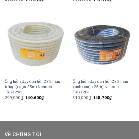
gốc
hiện
gốc
hiện
là:
tại
là:
tại
255,000₫.
là:
305,000₫.
là:
119,900₫.
143,400₫.
Ống luồn dây đàn hồi Ø32 màu
Ống luồn dây đàn hồi Ø32 màu
trắng (cuộn 25m) Nanoco
xanh (cuộn 25m) Nanoco
FRG32WH
FRG32GH
Giá
Giá
Giá
Giá
299,000
₫
140,600
₫
310,000
₫
145,700
₫
gốc
hiện
gốc
hiện
là:
tại
là:
tại
299,000₫.
là:
310,000₫.
là:
140,600₫.
145,700₫.
VỀ CHÚNG TÔI