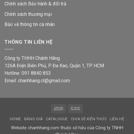
Chính sách Bảo hành & đổi trả
Chính sách thương mại
Bảo vệ thông tin
cá nhân
THÔNG TIN LIÊN HỆ
Công ty THHH Chánh Hãng
126A Điện Biên Phủ, P. Đa Kao, Quận 1, TP. HCM
Hotline: 091 8840 853
Email: chanhhang.ct@gmail.com
Cash
Bank
On
Transfer
HOME
BẢNG GIÁ
CATALOGUE
CHIA SẺ KIẾN THỨC
LIÊN HỆ
Delivery
Website chanhhang.com thuộc sở hữu của Công ty TNHH