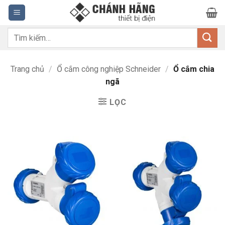
Bỏ
qua
nội
Tìm
dung
kiếm:
Trang chủ
/
Ổ cắm công nghiệp Schneider
/
Ổ cắm chia
ngã
LỌC