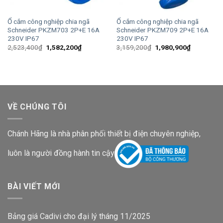
Ổ cắm công nghiệp chia ngã
Ổ cắm công nghiệp chia ngã
Schneider PKZM703 2P+E 16A
Schneider PKZM709 2P+E 16A
230V IP67
230V IP67
Giá
Giá
Giá
Giá
2,523,400
₫
1,582,200
₫
3,159,200
₫
1,980,900
₫
gốc
hiện
gốc
hiện
là:
tại
là:
tại
2,523,400₫.
là:
3,159,200₫.
là:
1,582,200₫.
1,980,900
VỀ CHÚNG TÔI
Chánh Hãng là nhà phân phối thiết bị điện chuyên nghiệp,
luôn là người đồng hành tin cậy
BÀI VIẾT MỚI
Bảng giá Cadivi cho đại lý tháng 11/2025