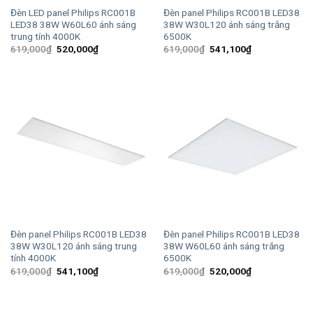
Đèn LED panel Philips RC001B
Đèn panel Philips RC001B LED38
LED38 38W W60L60 ánh sáng
38W W30L120 ánh sáng trắng
trung tính 4000K
6500K
Giá
Giá
Giá
Giá
619,000
₫
520,000
₫
619,000
₫
541,100
₫
gốc
hiện
gốc
hiện
là:
tại
là:
tại
619,000₫.
là:
619,000₫.
là:
520,000₫.
541,100₫.
Đèn panel Philips RC001B LED38
Đèn panel Philips RC001B LED38
38W W30L120 ánh sáng trung
38W W60L60 ánh sáng trắng
tính 4000K
6500K
Giá
Giá
Giá
Giá
619,000
₫
541,100
₫
619,000
₫
520,000
₫
gốc
hiện
gốc
hiện
là:
tại
là:
tại
619,000₫.
là:
619,000₫.
là:
541,100₫.
520,000₫.