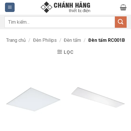
Bỏ
qua
nội
Tìm
dung
kiếm:
Trang chủ
/
Đèn Philips
/
Đèn tấm
/
Đèn tấm RC001B
LỌC