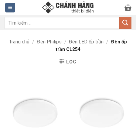
Bỏ
qua
nội
Tìm
dung
kiếm:
Trang chủ
/
Đèn Philips
/
Đèn LED ốp trần
/
Đèn ốp
trần CL254
LỌC