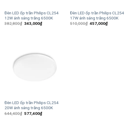
Đèn LED ốp trần Philips CL254
Đèn LED ốp trần Philips CL254
12W ánh sáng trắng 6500K
17W ánh sáng trắng 6500K
Giá
Giá
Giá
Giá
382,800
₫
343,000
₫
510,000
₫
457,000
₫
gốc
hiện
gốc
hiện
là:
tại
là:
tại
382,800₫.
là:
510,000₫.
là:
343,000₫.
457,000₫.
Đèn LED ốp trần Philips CL254
20W ánh sáng trắng 6500K
Giá
Giá
644,400
₫
577,400
₫
gốc
hiện
là:
tại
644,400₫.
là:
577,400₫.