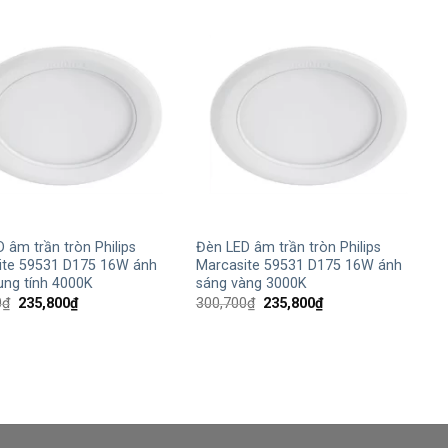
189,000₫.
189,000₫.
+
 âm trần tròn Philips
Đèn LED âm trần tròn Philips
ite 59531 D175 16W ánh
Marcasite 59531 D175 16W ánh
ung tính 4000K
sáng vàng 3000K
Giá
Giá
Giá
Giá
0
₫
235,800
₫
300,700
₫
235,800
₫
gốc
hiện
gốc
hiện
là:
tại
là:
tại
300,700₫.
là:
300,700₫.
là:
235,800₫.
235,800₫.