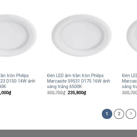
155,400₫.
155,400₫.
+
+
ần tròn Philips
Đèn LED âm trần tròn Philips
Đèn LED
523 D150 14W ánh
Marcasite 59531 D175 16W ánh
Marcas
00K
sáng trắng 6500K
sáng tr
Giá
Giá
Giá
,000
₫
300,700
₫
235,800
₫
300,70
hiện
gốc
hiện
tại
là:
tại
,000₫.
là:
300,700₫.
là:
189,000₫.
235,800₫.
1
2