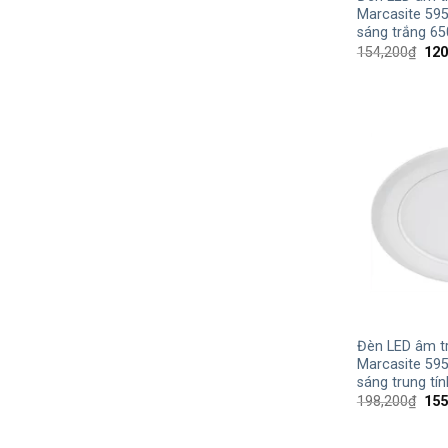
Marcasite 59
sáng trắng 6
Giá
154,200
₫
120
gốc
là:
154
+
Đèn LED âm tr
Marcasite 59
sáng trung tí
Giá
198,200
₫
155
gốc
là:
198