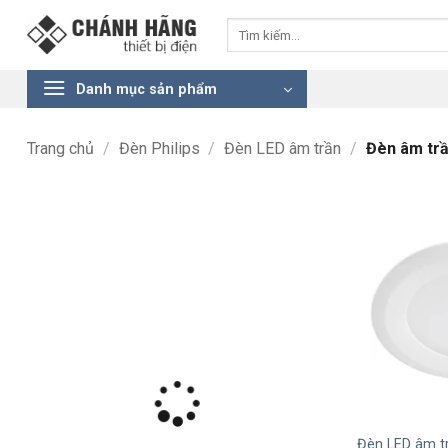
Bỏ
Tìm
qua
kiếm:
nội
dung
Danh mục sản phẩm
Trang chủ
/
Đèn Philips
/
Đèn LED âm trần
/
Đèn âm trầ
+
Đèn LED âm tr