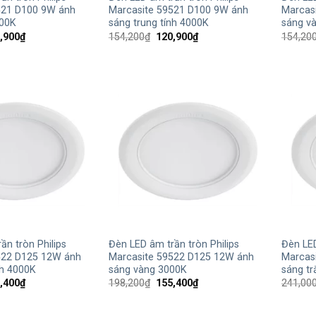
521 D100 9W ánh
Marcasite 59521 D100 9W ánh
Marcas
500K
sáng trung tính 4000K
sáng v
Giá
Giá
Giá
,900
₫
154,200
₫
120,900
₫
154,20
hiện
gốc
hiện
tại
là:
tại
,200₫.
là:
154,200₫.
là:
120,900₫.
120,900₫.
+
+
ần tròn Philips
Đèn LED âm trần tròn Philips
Đèn LED
522 D125 12W ánh
Marcasite 59522 D125 12W ánh
Marcas
nh 4000K
sáng vàng 3000K
sáng t
Giá
Giá
Giá
,400
₫
198,200
₫
155,400
₫
241,00
hiện
gốc
hiện
tại
là:
tại
,200₫.
là:
198,200₫.
là: