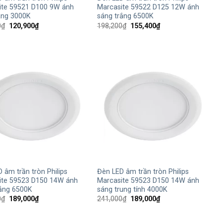
ite 59521 D100 9W ánh
Marcasite 59522 D125 12W ánh
àng 3000K
sáng trắng 6500K
Giá
Giá
Giá
Giá
0
₫
120,900
₫
198,200
₫
155,400
₫
gốc
hiện
gốc
hiện
là:
tại
là:
tại
154,200₫.
là:
198,200₫.
là:
120,900₫.
155,400₫.
+
 âm trần tròn Philips
Đèn LED âm trần tròn Philips
ite 59523 D150 14W ánh
Marcasite 59523 D150 14W ánh
rắng 6500K
sáng trung tính 4000K
Giá
Giá
Giá
Giá
0
₫
189,000
₫
241,000
₫
189,000
₫
gốc
hiện
gốc
hiện
là:
tại
là:
tại
241,000₫.
là:
241,000₫.
là: