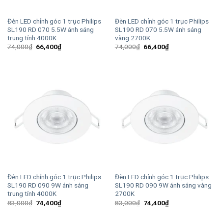
Đèn LED chỉnh góc 1 trục Philips
Đèn LED chỉnh góc 1 trục Philips
SL190 RD 070 5.5W ánh sáng
SL190 RD 070 5.5W ánh sáng
trung tính 4000K
vàng 2700K
Giá
Giá
Giá
Giá
74,000
₫
66,400
₫
74,000
₫
66,400
₫
gốc
hiện
gốc
hiện
là:
tại
là:
tại
74,000₫.
là:
74,000₫.
là:
66,400₫.
66,400₫.
Đèn LED chỉnh góc 1 trục Philips
Đèn LED chỉnh góc 1 trục Philips
SL190 RD 090 9W ánh sáng
SL190 RD 090 9W ánh sáng vàng
trung tính 4000K
2700K
Giá
Giá
Giá
Giá
83,000
₫
74,400
₫
83,000
₫
74,400
₫
gốc
hiện
gốc
hiện
là:
tại
là:
tại