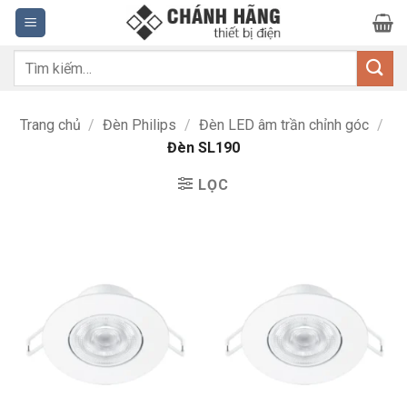
Bỏ
qua
nội
Tìm
dung
kiếm:
Trang chủ
/
Đèn Philips
/
Đèn LED âm trần chỉnh góc
/
Đèn SL190
LỌC