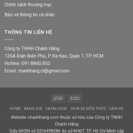
Chính sách thương mại
Bảo vệ thông tin
cá nhân
THÔNG TIN LIÊN HỆ
Công ty THHH Chánh Hãng
126A Điện Biên Phủ, P. Đa Kao, Quận 1, TP. HCM
Hotline: 091 8840 853
Email: chanhhang.ct@gmail.com
Cash
Bank
On
Transfer
HOME
BẢNG GIÁ
CATALOGUE
CHIA SẺ KIẾN THỨC
LIÊN HỆ
Delivery
Website chanhhang.com thuộc sở hữu của Công ty TNHH
Chánh Hãng
Giấy ĐKDN số 0316498286 do sở KHĐT TP. Hồ Chí Minh cấp