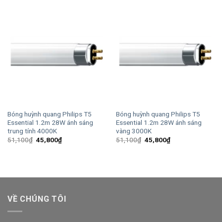
47,300₫.
là:
51,100₫.
là:
42,400₫.
45,800₫.
Bóng huỳnh quang Philips T5
Bóng huỳnh quang Philips T5
Essential 1.2m 28W ánh sáng
Essential 1.2m 28W ánh sáng
trung tính 4000K
vàng 3000K
Giá
Giá
Giá
Giá
51,100
₫
45,800
₫
51,100
₫
45,800
₫
gốc
hiện
gốc
hiện
là:
tại
là:
tại
51,100₫.
là:
51,100₫.
là:
45,800₫.
45,800₫.
VỀ CHÚNG TÔI