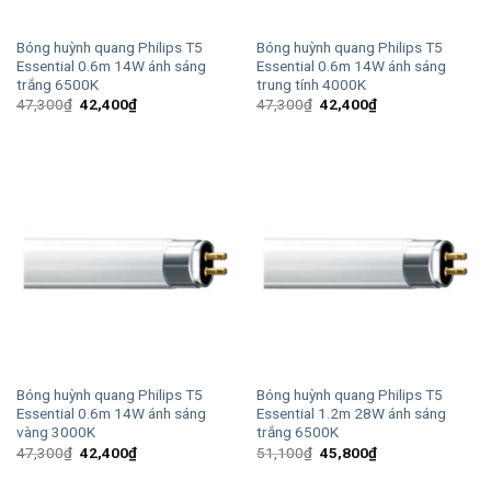
Bóng huỳnh quang Philips T5
Bóng huỳnh quang Philips T5
Essential 0.6m 14W ánh sáng
Essential 0.6m 14W ánh sáng
trắng 6500K
trung tính 4000K
Giá
Giá
Giá
Giá
47,300
₫
42,400
₫
47,300
₫
42,400
₫
gốc
hiện
gốc
hiện
là:
tại
là:
tại
47,300₫.
là:
47,300₫.
là:
42,400₫.
42,400₫.
Bóng huỳnh quang Philips T5
Bóng huỳnh quang Philips T5
Essential 0.6m 14W ánh sáng
Essential 1.2m 28W ánh sáng
vàng 3000K
trắng 6500K
Giá
Giá
Giá
Giá
47,300
₫
42,400
₫
51,100
₫
45,800
₫
gốc
hiện
gốc
hiện
là:
tại
là:
tại