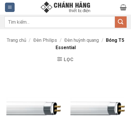
Bỏ
qua
nội
Tìm
dung
kiếm:
Trang chủ
/
Đèn Philips
/
Đèn huỳnh quang
/
Bóng T5
Essential
LỌC