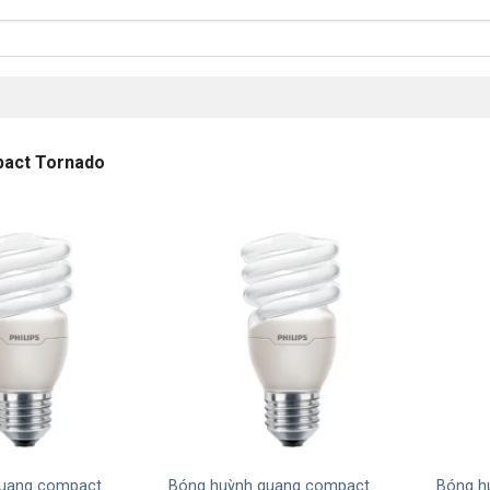
act Tornado
+
+
quang compact
Bóng huỳnh quang compact
Bóng h