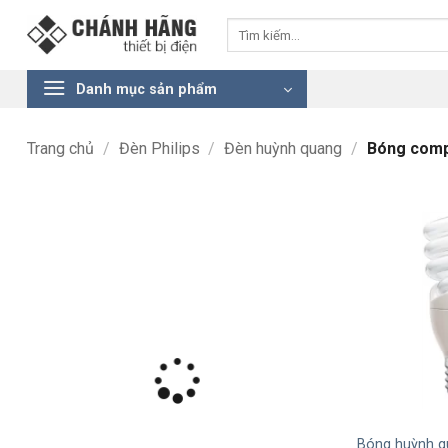
Bỏ
Tìm
qua
kiếm:
nội
dung
Danh mục sản phẩm
Trang chủ
/
Đèn Philips
/
Đèn huỳnh quang
/
Bóng comp
+
Bóng huỳnh 