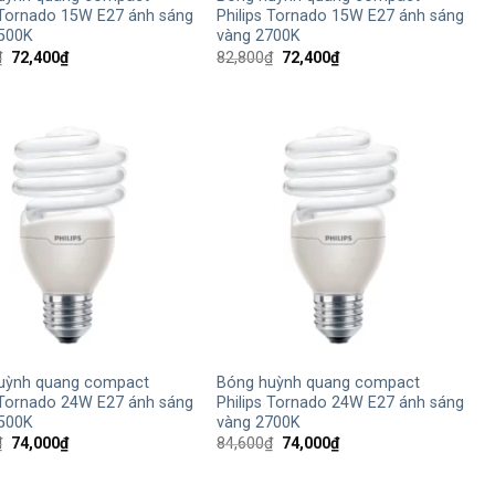
 Tornado 15W E27 ánh sáng
Philips Tornado 15W E27 ánh sáng
6500K
vàng 2700K
Giá
Giá
Giá
Giá
₫
72,400
₫
82,800
₫
72,400
₫
gốc
hiện
gốc
hiện
là:
tại
là:
tại
82,800₫.
là:
82,800₫.
là:
72,400₫.
72,400₫.
+
uỳnh quang compact
Bóng huỳnh quang compact
 Tornado 24W E27 ánh sáng
Philips Tornado 24W E27 ánh sáng
6500K
vàng 2700K
Giá
Giá
Giá
Giá
₫
74,000
₫
84,600
₫
74,000
₫
gốc
hiện
gốc
hiện
là:
tại
là:
tại
84,600₫.
là:
84,600₫.
là: