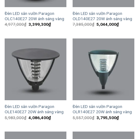
Đèn LED sân vườn Paragon
Đèn LED sân vườn Paragon
OLC140E27 20W ánh sáng vàng
OLD140E27 20W ánh sáng vàng
Giá
Giá
Giá
Giá
4,977,000
₫
3,399,300
₫
7,385,000
₫
5,044,000
₫
gốc
hiện
gốc
hiện
là:
tại
là:
tại
4,977,000₫.
là:
7,385,000₫.
là:
3,399,300₫.
5,044,000
Đèn LED sân vườn Paragon
Đèn LED sân vườn Paragon
OLE140E27 20W ánh sáng vàng
OLR140E27 20W ánh sáng vàng
Giá
Giá
Giá
Giá
5,983,000
₫
4,086,400
₫
5,557,000
₫
3,795,500
₫
gốc
hiện
gốc
hiện
là:
tại
là:
tại
5,983,000₫.
là:
5,557,000₫.
là:
4,086,400₫.
3,795,500