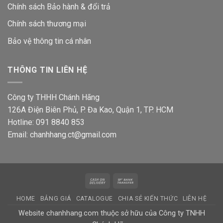
Chính sách Bảo hành & đổi trả
Chính sách thương mại
Bảo vệ thông tin
cá nhân
THÔNG TIN LIÊN HỆ
Công ty THHH Chánh Hãng
126A Điện Biên Phủ, P. Đa Kao, Quận 1, TP. HCM
Hotline: 091 8840 853
Email: chanhhang.ct@gmail.com
Cash
Bank
On
Transfer
HOME
BẢNG GIÁ
CATALOGUE
CHIA SẺ KIẾN THỨC
LIÊN HỆ
Delivery
Website chanhhang.com thuộc sở hữu của Công ty TNHH