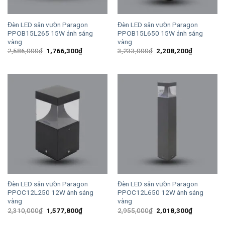
Đèn LED sân vườn Paragon
Đèn LED sân vườn Paragon
PPOB15L265 15W ánh sáng
PPOB15L650 15W ánh sáng
vàng
vàng
Giá
Giá
Giá
Giá
2,586,000
₫
1,766,300
₫
3,233,000
₫
2,208,200
₫
gốc
hiện
gốc
hiện
là:
tại
là:
tại
2,586,000₫.
là:
3,233,000₫.
là:
1,766,300₫.
2,208,200
Đèn LED sân vườn Paragon
Đèn LED sân vườn Paragon
PPOC12L250 12W ánh sáng
PPOC12L650 12W ánh sáng
vàng
vàng
Giá
Giá
Giá
Giá
2,310,000
₫
1,577,800
₫
2,955,000
₫
2,018,300
₫
gốc
hiện
gốc
hiện
là:
tại
là:
tại