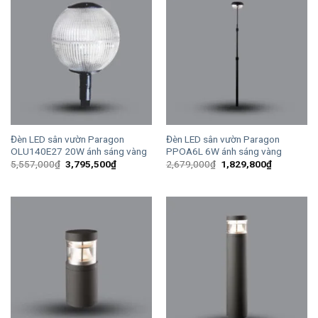
Đèn LED sân vườn Paragon
Đèn LED sân vườn Paragon
OLU140E27 20W ánh sáng vàng
PPOA6L 6W ánh sáng vàng
Giá
Giá
Giá
Giá
5,557,000
₫
3,795,500
₫
2,679,000
₫
1,829,800
₫
gốc
hiện
gốc
hiện
là:
tại
là:
tại
5,557,000₫.
là:
2,679,000₫.
là:
3,795,500₫.
1,829,800