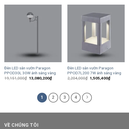
2,310,000₫.
là:
2,955,000₫.
là:
1,577,800₫.
2,018,300
Đèn LED sân vườn Paragon
Đèn LED sân vườn Paragon
PPOD30L 30W ánh sáng vàng
PPOD7L200 7W ánh sáng vàng
Giá
Giá
Giá
Giá
19,151,000
₫
13,080,200
₫
2,204,000
₫
1,505,400
₫
gốc
hiện
gốc
hiện
là:
tại
là:
tại
19,151,000₫.
là:
2,204,000₫.
là:
13,080,200₫.
1,505,400
1
2
3
4
VỀ CHÚNG TÔI