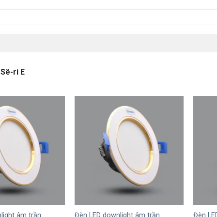
Sê-ri E
+
+
light âm trần
Đèn LED downlight âm trần
Đèn LE