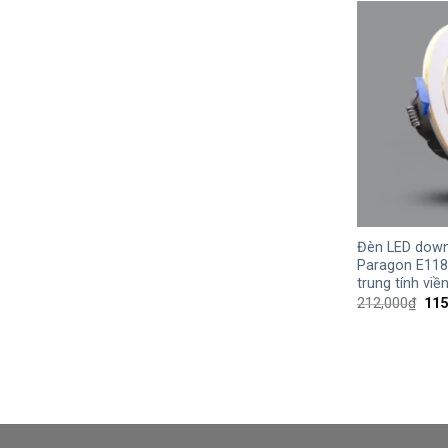
+
Đèn LED down
Paragon E118
trung tính viề
Giá
212,000
₫
115
gốc
là:
212