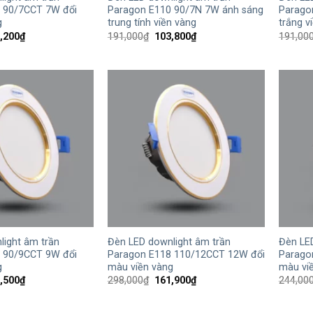
 90/7CCT 7W đổi
Paragon E110 90/7N 7W ánh sáng
Parago
g
trung tính viền vàng
trắng v
Giá
Giá
Giá
,200
₫
191,000
₫
103,800
₫
191,00
hiện
gốc
hiện
tại
là:
tại
,000₫.
là:
191,000₫.
là:
115,200₫.
103,800₫.
+
+
light âm trần
Đèn LED downlight âm trần
Đèn LE
 90/9CCT 9W đổi
Paragon E118 110/12CCT 12W đổi
Parago
g
màu viền vàng
màu vi
Giá
Giá
Giá
,500
₫
298,000
₫
161,900
₫
244,00
hiện
gốc
hiện
tại
là:
tại
,000₫.
là:
298,000₫.
là: