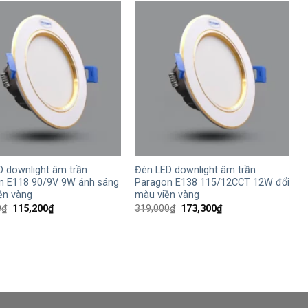
132,500₫.
144,500₫.
+
D downlight âm trần
Đèn LED downlight âm trần
n E118 90/9V 9W ánh sáng
Paragon E138 115/12CCT 12W đổi
ền vàng
màu viền vàng
Giá
Giá
Giá
Giá
0
₫
115,200
₫
319,000
₫
173,300
₫
gốc
hiện
gốc
hiện
là:
tại
là:
tại
212,000₫.
là:
319,000₫.
là:
115,200₫.
173,300₫.