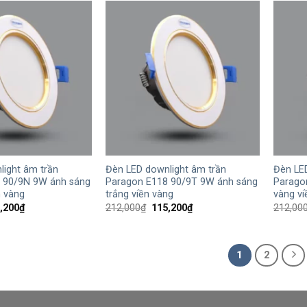
138,500₫.
161,900₫.
+
+
light âm trần
Đèn LED downlight âm trần
Đèn LE
 90/9N 9W ánh sáng
Paragon E118 90/9T 9W ánh sáng
Parago
n vàng
trắng viền vàng
vàng vi
Giá
Giá
Giá
,200
₫
212,000
₫
115,200
₫
212,00
hiện
gốc
hiện
tại
là:
tại
,000₫.
là:
212,000₫.
là:
115,200₫.
115,200₫.
1
2