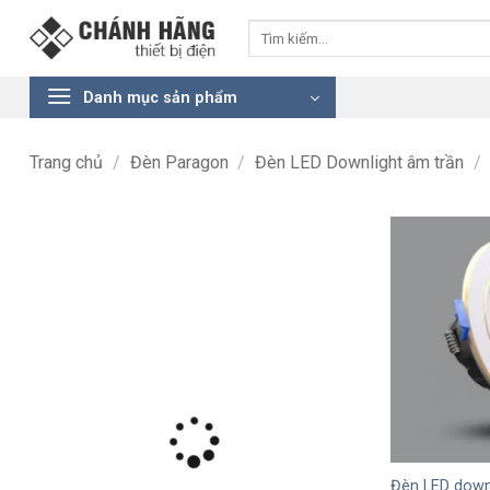
Bỏ
Tìm
qua
kiếm:
nội
dung
Danh mục sản phẩm
Trang chủ
/
Đèn Paragon
/
Đèn LED Downlight âm trần
/
+
Đèn LED down