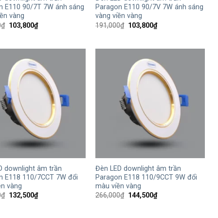
n E110 90/7T 7W ánh sáng
Paragon E110 90/7V 7W ánh sáng
iền vàng
vàng viền vàng
Giá
Giá
Giá
Giá
0
₫
103,800
₫
191,000
₫
103,800
₫
gốc
hiện
gốc
hiện
là:
tại
là:
tại
191,000₫.
là:
191,000₫.
là:
103,800₫.
103,800₫.
+
D downlight âm trần
Đèn LED downlight âm trần
n E118 110/7CCT 7W đổi
Paragon E118 110/9CCT 9W đổi
ền vàng
màu viền vàng
Giá
Giá
Giá
Giá
0
₫
132,500
₫
266,000
₫
144,500
₫
gốc
hiện
gốc
hiện
là:
tại
là:
tại
244,000₫.
là:
266,000₫.
là: