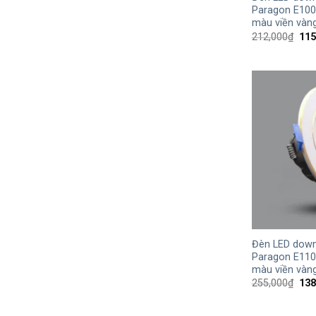
Paragon E100
màu viền vàn
Giá
212,000
₫
115
gốc
là:
212
+
Đèn LED down
Paragon E110
màu viền vàn
Giá
255,000
₫
138
gốc
là:
255