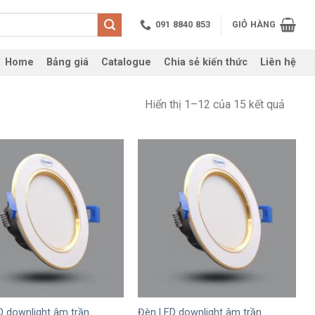
091 8840 853
GIỎ HÀNG
Home
Bảng giá
Catalogue
Chia sẻ kiến thức
Liên hệ
Hiển thị 1–12 của 15 kết quả
+
D downlight âm trần
Đèn LED downlight âm trần