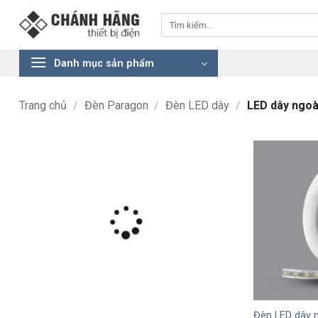
Bỏ
Tìm
qua
kiếm:
nội
dung
Danh mục sản phẩm
Trang chủ
/
Đèn Paragon
/
Đèn LED dây
/
LED dây ngoài
+
Đèn LED dây n