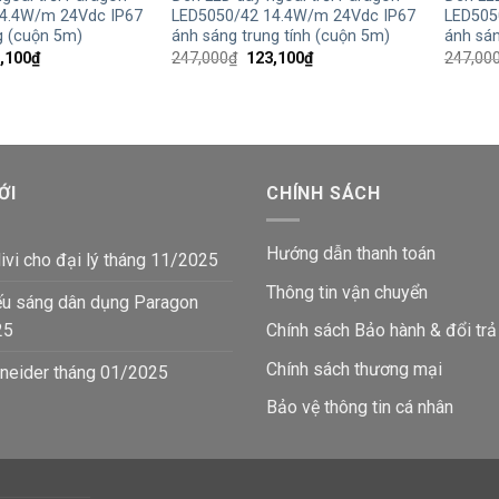
4.4W/m 24Vdc IP67
LED5050/42 14.4W/m 24Vdc IP67
LED505
g (cuộn 5m)
ánh sáng trung tính (cuộn 5m)
ánh sán
Giá
Giá
Giá
,100
₫
247,000
₫
123,100
₫
247,00
hiện
gốc
hiện
tại
là:
tại
,000₫.
là:
247,000₫.
là:
123,100₫.
123,100₫.
ỚI
CHÍNH SÁCH
Hướng dẫn thanh toán
ivi cho đại lý tháng 11/2025
Thông tin vận chuyển
ếu sáng dân dụng Paragon
25
Chính sách Bảo hành & đổi trả
Chính sách thương mại
neider tháng 01/2025
Bảo vệ thông tin
cá nhân