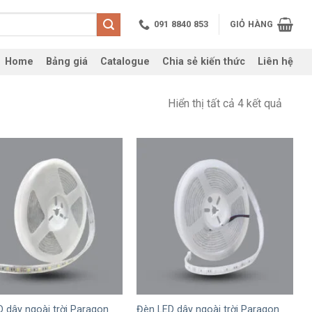
091 8840 853
GIỎ HÀNG
Home
Bảng giá
Catalogue
Chia sẻ kiến thức
Liên hệ
Hiển thị tất cả 4 kết quả
+
 dây ngoài trời Paragon
Đèn LED dây ngoài trời Paragon