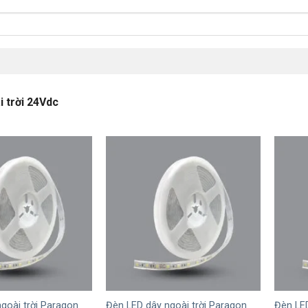
 trời 24Vdc
+
+
goài trời Paragon
Đèn LED dây ngoài trời Paragon
Đèn LED