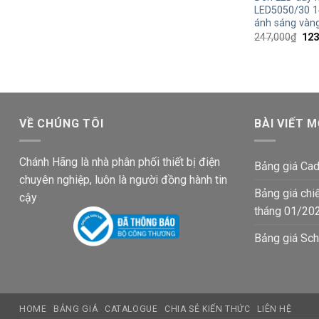
LED5050/30 1
ánh sáng vàn
Giá
247,000
₫
123
gốc
là:
247
VỀ CHÚNG TÔI
BÀI VIẾT M
Chánh Hãng là nhà phân phối thiết bị điện
Bảng giá Cad
chuyên nghiệp, luôn là người đồng hành tin
Bảng giá chi
cậy
tháng 01/20
Bảng giá Sch
HOME
BẢNG GIÁ
CATALOGUE
CHIA SẺ KIẾN THỨC
LIÊN HỆ