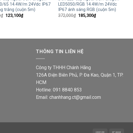
0/65 14.4W/m 24Vdc IP67
LED5050/RGB 14.4W/m 24Vdc
g trắng (cuộn 5m)
IP67 ánh sáng RGB (cuộn 5m)
Giá
Giá
Giá
Giá
0
₫
123,100
₫
372,000
₫
185,300
₫
gốc
hiện
gốc
hiện
là:
tại
là:
tại
247,000₫.
là:
372,000₫.
là:
123,100₫.
185,300₫.
THÔNG TIN LIÊN HỆ
Công ty THHH Chánh Hãng
126A Điện Biên Phủ, P. Đa Kao, Quận 1, TP.
HCM
Hotline: 091 8840 853
Email: chanhhang.ct@gmail.com
Cash
Bank