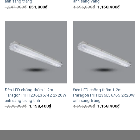
ánh sáng trắng
ánh sáng vàng
Giá
Giá
Giá
Giá
1,247,000
₫
851,800
₫
1,696,000
₫
1,158,400
₫
gốc
hiện
gốc
hiện
là:
tại
là:
tại
1,247,000₫.
là:
1,696,000₫.
là:
851,800₫.
1,158,400
Đèn LED chống thấm 1.2m
Đèn LED chống thấm 1.2m
Paragon PIFH236L36/42 2x20W
Paragon PIFH236L36/65 2x20W
ánh sáng trung tính
ánh sáng trắng
Giá
Giá
Giá
Giá
1,696,000
₫
1,158,400
₫
1,696,000
₫
1,158,400
₫
gốc
hiện
gốc
hiện
là:
tại
là:
tại
1,696,000₫.
là:
1,696,000₫.
là:
1,158,400₫.
1,158,400