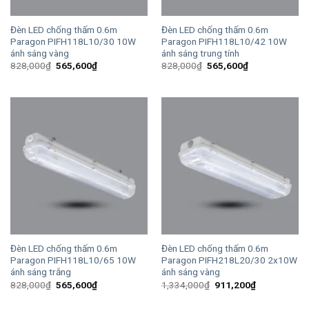
Đèn LED chống thấm 0.6m
Đèn LED chống thấm 0.6m
Paragon PIFH118L10/30 10W
Paragon PIFH118L10/42 10W
ánh sáng vàng
ánh sáng trung tính
Giá
Giá
Giá
Giá
828,000
₫
565,600
₫
828,000
₫
565,600
₫
gốc
hiện
gốc
hiện
là:
tại
là:
tại
828,000₫.
là:
828,000₫.
là:
565,600₫.
565,600₫.
Đèn LED chống thấm 0.6m
Đèn LED chống thấm 0.6m
Paragon PIFH118L10/65 10W
Paragon PIFH218L20/30 2x10W
ánh sáng trắng
ánh sáng vàng
Giá
Giá
Giá
Giá
828,000
₫
565,600
₫
1,334,000
₫
911,200
₫
gốc
hiện
gốc
hiện
là:
tại
là:
tại