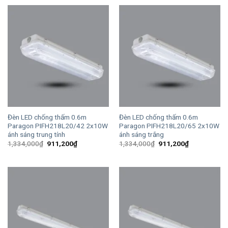
828,000₫.
là:
1,334,000₫.
là:
565,600₫.
911,200₫.
Đèn LED chống thấm 0.6m
Đèn LED chống thấm 0.6m
Paragon PIFH218L20/42 2x10W
Paragon PIFH218L20/65 2x10W
ánh sáng trung tính
ánh sáng trắng
Giá
Giá
Giá
Giá
1,334,000
₫
911,200
₫
1,334,000
₫
911,200
₫
gốc
hiện
gốc
hiện
là:
tại
là:
tại
1,334,000₫.
là:
1,334,000₫.
là:
911,200₫.
911,200₫.