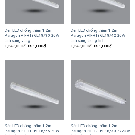
Đèn LED chống thấm 1.2m
Đèn LED chống thấm 1.2m
Paragon PIFH136L18/30 20W
Paragon PIFH136L18/42 20W
ánh sáng vàng
ánh sáng trung tính
Giá
Giá
Giá
Giá
1,247,000
₫
851,800
₫
1,247,000
₫
851,800
₫
gốc
hiện
gốc
hiện
là:
tại
là:
tại
1,247,000₫.
là:
1,247,000₫.
là:
851,800₫.
851,800₫.
Đèn LED chống thấm 1.2m
Đèn LED chống thấm 1.2m
Paragon PIFH136L18/65 20W
Paragon PIFH236L36/30 2x20W