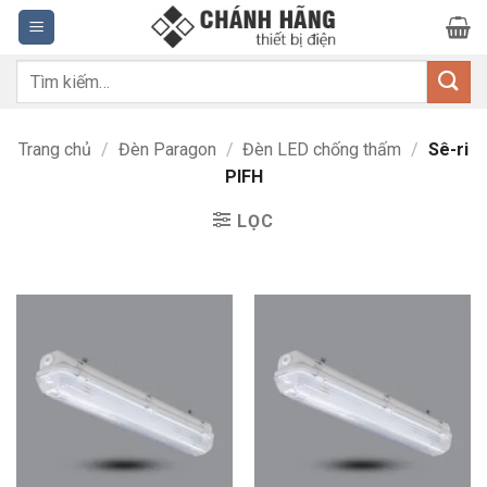
Bỏ
qua
nội
Tìm
dung
kiếm:
Trang chủ
/
Đèn Paragon
/
Đèn LED chống thấm
/
Sê-ri
PIFH
LỌC