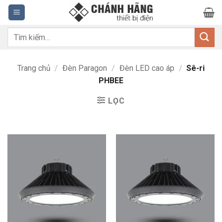
Bỏ
qua
nội
Tìm
dung
kiếm:
Trang chủ
/
Đèn Paragon
/
Đèn LED cao áp
/
Sê-ri
PHBEE
LỌC