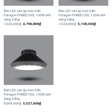
Đèn LED cao áp treo trần
Đèn LED cao áp treo trần
Paragon PHBEE100L 100W ánh
Paragon PHBEE120L 120W ánh
sáng trắng
sáng trắng
Giá
Giá
Giá
Giá
7,023,000
₫
4,796,800
₫
7,523,000
₫
5,138,300
₫
gốc
hiện
gốc
hiện
là:
tại
là:
tại
7,023,000₫.
là:
7,523,000₫.
là:
4,796,800₫.
5,138,300
Đèn LED cao áp treo trần
Paragon PHBEE150L 150W ánh
sáng trắng
Giá
Giá
8,093,000
₫
5,527,600
₫
gốc
hiện
là:
tại