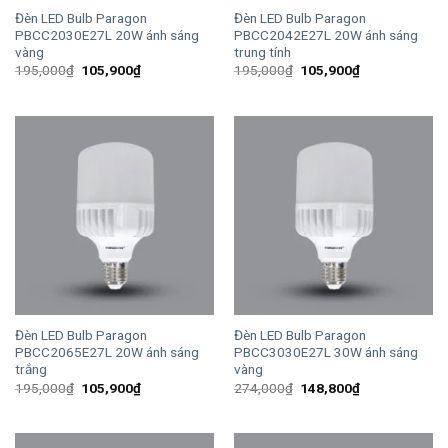
Đèn LED Bulb Paragon
Đèn LED Bulb Paragon
PBCC2030E27L 20W ánh sáng
PBCC2042E27L 20W ánh sáng
vàng
trung tính
Giá
Giá
Giá
Giá
195,000
₫
105,900
₫
195,000
₫
105,900
₫
gốc
hiện
gốc
hiện
là:
tại
là:
tại
195,000₫.
là:
195,000₫.
là:
105,900₫.
105,900₫.
Đèn LED Bulb Paragon
Đèn LED Bulb Paragon
PBCC2065E27L 20W ánh sáng
PBCC3030E27L 30W ánh sáng
trắng
vàng
Giá
Giá
Giá
Giá
195,000
₫
105,900
₫
274,000
₫
148,800
₫
gốc
hiện
gốc
hiện
là:
tại
là:
tại
195,000₫.
là:
274,000₫.
là:
105,900₫.
148,800₫.