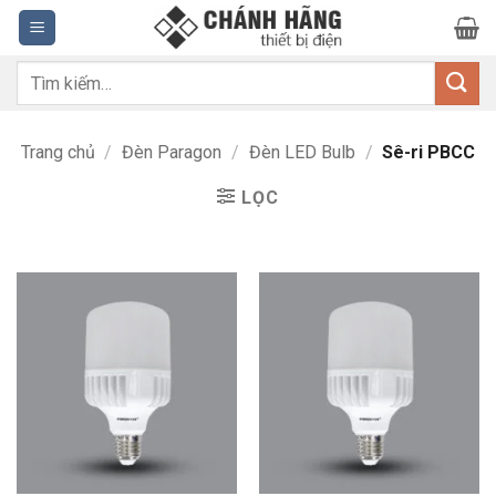
Bỏ
qua
nội
Tìm
dung
kiếm:
Trang chủ
/
Đèn Paragon
/
Đèn LED Bulb
/
Sê-ri PBCC
LỌC