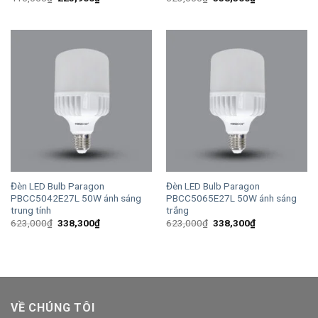
gốc
hiện
gốc
hiện
là:
tại
là:
tại
416,000₫.
là:
623,000₫.
là:
225,900₫.
338,300₫.
Đèn LED Bulb Paragon
Đèn LED Bulb Paragon
PBCC5042E27L 50W ánh sáng
PBCC5065E27L 50W ánh sáng
trung tính
trắng
Giá
Giá
Giá
Giá
623,000
₫
338,300
₫
623,000
₫
338,300
₫
gốc
hiện
gốc
hiện
là:
tại
là:
tại
623,000₫.
là:
623,000₫.
là:
338,300₫.
338,300₫.
VỀ CHÚNG TÔI