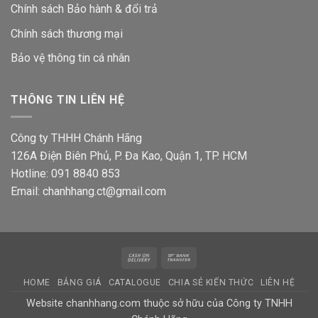
Chính sách Bảo hành & đổi trả
Chính sách thương mại
Bảo vệ thông tin
cá nhân
THÔNG TIN LIÊN HỆ
Công ty THHH Chánh Hãng
126A Điện Biên Phủ, P. Đa Kao, Quận 1, TP. HCM
Hotline: 091 8840 853
Email: chanhhang.ct@gmail.com
Cash
Bank
On
Transfer
HOME
BẢNG GIÁ
CATALOGUE
CHIA SẺ KIẾN THỨC
LIÊN HỆ
Delivery
Website chanhhang.com thuộc sở hữu của Công ty TNHH