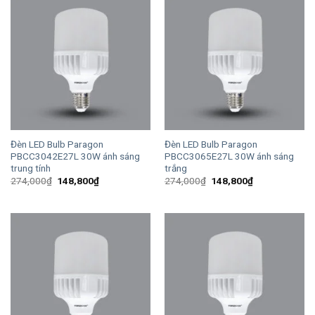
Đèn LED Bulb Paragon
Đèn LED Bulb Paragon
PBCC3042E27L 30W ánh sáng
PBCC3065E27L 30W ánh sáng
trung tính
trắng
Giá
Giá
Giá
Giá
274,000
₫
148,800
₫
274,000
₫
148,800
₫
gốc
hiện
gốc
hiện
là:
tại
là:
tại
274,000₫.
là:
274,000₫.
là:
148,800₫.
148,800₫.