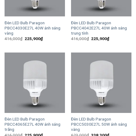
Đèn LED Bulb Paragon
Đèn LED Bulb Paragon
PBCC4030E27L 40W ánh sáng
PBCC4042E27L 40W ánh sáng
vàng
trung tính
Giá
Giá
Giá
Giá
416,000
₫
225,900
₫
416,000
₫
225,900
₫
gốc
hiện
gốc
hiện
là:
tại
là:
tại
416,000₫.
là:
416,000₫.
là:
225,900₫.
225,900₫.
Đèn LED Bulb Paragon
Đèn LED Bulb Paragon
PBCC4065E27L 40W ánh sáng
PBCC5030E27L 50W ánh sáng
trắng
vàng
Giá
Giá
Giá
Giá
416,000
₫
225,900
₫
623,000
₫
338,300
₫