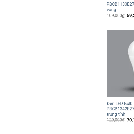
PBCB1130E27
vàng
Giá
109,000
₫
59,
gốc
là:
109
+
Đèn LED Bulb
PBCB1342E27
trung tính
Giá
129,000
₫
70,
gốc
là:
129