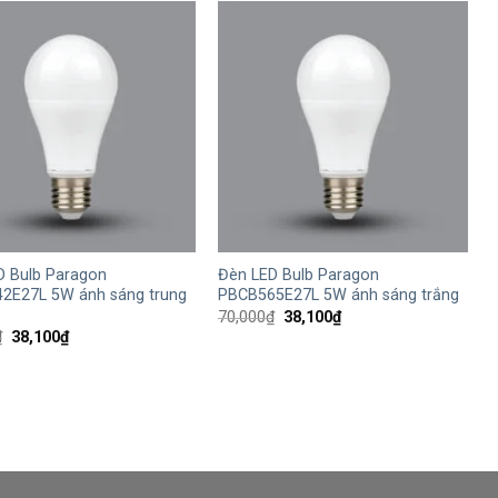
21,200₫.
+
D Bulb Paragon
Đèn LED Bulb Paragon
2E27L 5W ánh sáng trung
PBCB565E27L 5W ánh sáng trắng
Giá
Giá
70,000
₫
38,100
₫
gốc
hiện
Giá
Giá
₫
38,100
₫
là:
tại
gốc
hiện
70,000₫.
là:
là:
tại
38,100₫.
70,000₫.
là:
38,100₫.