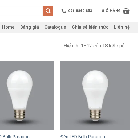
091 8840 853
GIỎ HÀNG
Home
Bảng giá
Catalogue
Chia sẻ kiến thức
Liên hệ
Hiển thị 1–12 của 18 kết quả
+
D Bulb Paragon
Đèn LED Bulb Paragon