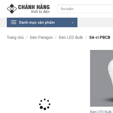
Bỏ
Tìm
qua
kiếm:
nội
dung
Danh mục sản phẩm
Trang chủ
/
Đèn Paragon
/
Đèn LED Bulb
/
Sê-ri PBCB
+
Đèn LED Bulb