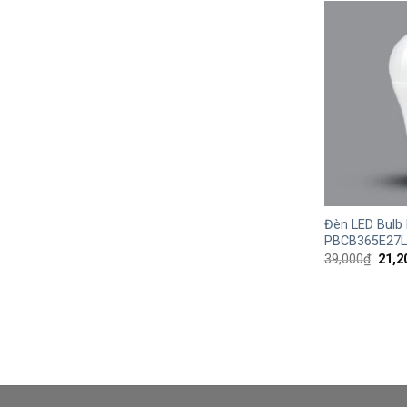
+
Đèn LED Bulb
PBCB365E27L 
Giá
39,000
₫
21,2
gốc
là:
39,0