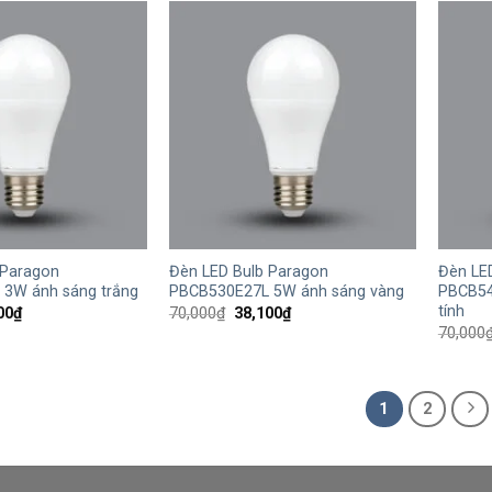
70,100₫.
70,100₫.
+
+
 Paragon
Đèn LED Bulb Paragon
Đèn LE
3W ánh sáng trắng
PBCB530E27L 5W ánh sáng vàng
PBCB54
tính
Giá
Giá
Giá
00
₫
70,000
₫
38,100
₫
hiện
gốc
hiện
70,000
tại
là:
tại
00₫.
là:
70,000₫.
là:
21,200₫.
38,100₫.
1
2