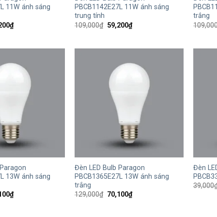
L 11W ánh sáng
PBCB1142E27L 11W ánh sáng
PBCB11
trung tính
trắng
Giá
Giá
Giá
200
₫
109,000
₫
59,200
₫
109,00
hiện
gốc
hiện
tại
là:
tại
,000₫.
là:
109,000₫.
là:
59,200₫.
59,200₫.
+
+
 Paragon
Đèn LED Bulb Paragon
Đèn LE
L 13W ánh sáng
PBCB1365E27L 13W ánh sáng
PBCB33
trắng
39,000
Giá
Giá
Giá
100
₫
129,000
₫
70,100
₫
hiện
gốc
hiện
tại
là:
tại
,000₫.
là:
129,000₫.
là: