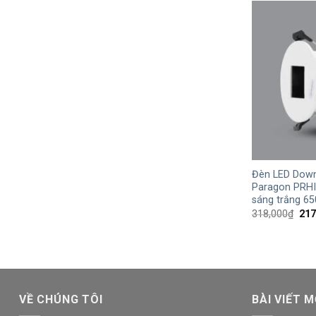
+
Đèn LED Down
Paragon PRHI
sáng trắng 6
Giá
318,000
₫
217
gốc
là:
318
VỀ CHÚNG TÔI
BÀI VIẾT M