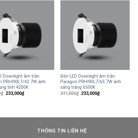
217,200₫.
217,200₫.
+
D Downlight âm trần
Đèn LED Downlight âm trần
n PRHI90L7/42 7W ánh
Paragon PRHI90L7/65 7W ánh
ung tính 4200K
sáng trắng 6500K
Giá
Giá
Giá
Giá
0
₫
233,000
₫
341,000
₫
233,000
₫
gốc
hiện
gốc
hiện
là:
tại
là:
tại
341,000₫.
là:
341,000₫.
là:
233,000₫.
233,000₫.
THÔNG TIN LIÊN HỆ