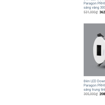
Paragon PRH
sáng vàng 30
Giá
531,000
₫
362
gốc
là:
531
+
Đèn LED Down
Paragon PRHI
sáng trung tí
Giá
305,000
₫
208
gốc
là:
305