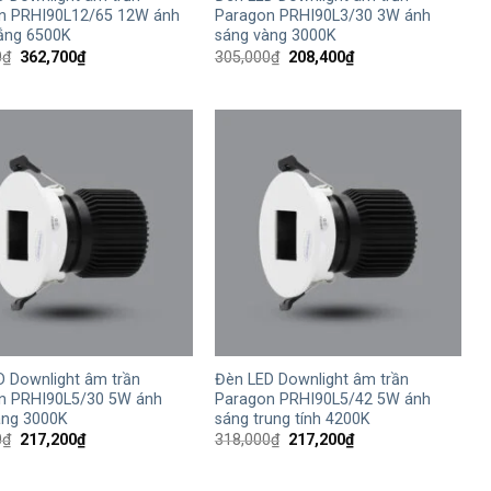
n PRHI90L12/65 12W ánh
Paragon PRHI90L3/30 3W ánh
rắng 6500K
sáng vàng 3000K
Giá
Giá
Giá
Giá
0
₫
362,700
₫
305,000
₫
208,400
₫
gốc
hiện
gốc
hiện
là:
tại
là:
tại
531,000₫.
là:
305,000₫.
là:
362,700₫.
208,400₫.
+
D Downlight âm trần
Đèn LED Downlight âm trần
n PRHI90L5/30 5W ánh
Paragon PRHI90L5/42 5W ánh
àng 3000K
sáng trung tính 4200K
Giá
Giá
Giá
Giá
0
₫
217,200
₫
318,000
₫
217,200
₫
gốc
hiện
gốc
hiện
là:
tại
là:
tại
318,000₫.
là:
318,000₫.
là: