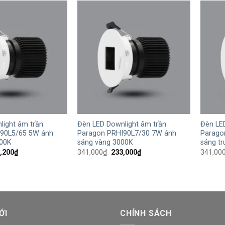
208,400₫.
208,400₫.
+
+
light âm trần
Đèn LED Downlight âm trần
Đèn LE
90L5/65 5W ánh
Paragon PRHI90L7/30 7W ánh
Parago
500K
sáng vàng 3000K
sáng tr
Giá
Giá
Giá
,200
₫
341,000
₫
233,000
₫
341,00
hiện
gốc
hiện
tại
là:
tại
,000₫.
là:
341,000₫.
là:
217,200₫.
233,000₫.
ỚI
CHÍNH SÁCH