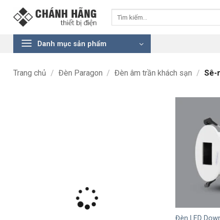
Bỏ
Tìm
qua
kiếm:
nội
dung
Danh mục sản phẩm
Trang chủ
/
Đèn Paragon
/
Đèn âm trần khách sạn
/
Sê-r
+
Đèn LED Down