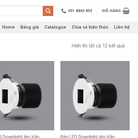
091 8840 853
GIỎ HÀNG
Home
Bảng giá
Catalogue
Chia sẻ kiến thức
Liên hệ
Hiển thị tất cả 12 kết quả
+
D Downlight âm trần
Đèn LED Downlight âm trần