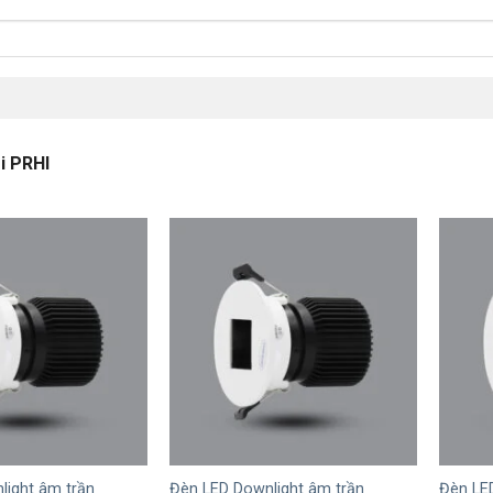
i PRHI
+
+
light âm trần
Đèn LED Downlight âm trần
Đèn LE