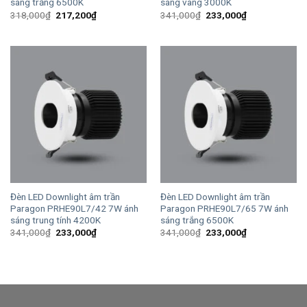
sáng trắng 6500K
sáng vàng 3000K
Giá
Giá
Giá
Giá
318,000
₫
217,200
₫
341,000
₫
233,000
₫
gốc
hiện
gốc
hiện
là:
tại
là:
tại
318,000₫.
là:
341,000₫.
là:
217,200₫.
233,000₫.
Đèn LED Downlight âm trần
Đèn LED Downlight âm trần
Paragon PRHE90L7/42 7W ánh
Paragon PRHE90L7/65 7W ánh
sáng trung tính 4200K
sáng trắng 6500K
Giá
Giá
Giá
Giá
341,000
₫
233,000
₫
341,000
₫
233,000
₫
gốc
hiện
gốc
hiện
là:
tại
là:
tại
341,000₫.
là:
341,000₫.
là:
233,000₫.
233,000₫.