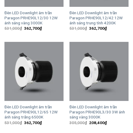
Đèn LED Downlight âm trần
Đèn LED Downlight âm trần
Paragon PRHE90L12/30 12W
Paragon PRHE90L12/42 12W
ánh sáng vàng 3000K
ánh sáng trung tính 4200K
Giá
Giá
Giá
Giá
531,000
₫
362,700
₫
531,000
₫
362,700
₫
gốc
hiện
gốc
hiện
là:
tại
là:
tại
531,000₫.
là:
531,000₫.
là:
362,700₫.
362,700₫.
Đèn LED Downlight âm trần
Đèn LED Downlight âm trần
Paragon PRHE90L12/65 12W
Paragon PRHE90L3/30 3W ánh
ánh sáng trắng 6500K
sáng vàng 3000K
Giá
Giá
Giá
Giá
531,000
₫
362,700
₫
305,000
₫
208,400
₫
gốc
hiện
gốc
hiện
là:
tại
là:
tại