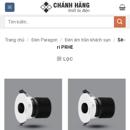
Bỏ
qua
nội
Tìm
dung
kiếm:
Trang chủ
/
Đèn Paragon
/
Đèn âm trần khách sạn
/
Sê-
ri PRHE
LỌC