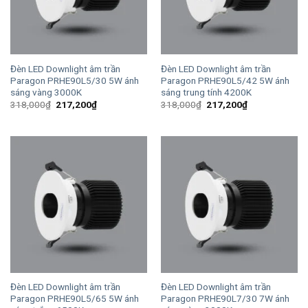
Đèn LED Downlight âm trần
Đèn LED Downlight âm trần
Paragon PRHE90L5/30 5W ánh
Paragon PRHE90L5/42 5W ánh
sáng vàng 3000K
sáng trung tính 4200K
Giá
Giá
Giá
Giá
318,000
₫
217,200
₫
318,000
₫
217,200
₫
gốc
hiện
gốc
hiện
là:
tại
là:
tại
318,000₫.
là:
318,000₫.
là:
217,200₫.
217,200₫.
Đèn LED Downlight âm trần
Đèn LED Downlight âm trần
Paragon PRHE90L5/65 5W ánh
Paragon PRHE90L7/30 7W ánh