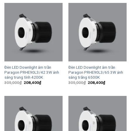
531,000₫.
là:
305,000₫.
là:
362,700₫.
208,400₫.
Đèn LED Downlight âm trần
Đèn LED Downlight âm trần
Paragon PRHE90L3/42 3W ánh
Paragon PRHE90L3/65 3W ánh
sáng trung tính 4200K
sáng trắng 6500K
Giá
Giá
Giá
Giá
305,000
₫
208,400
₫
305,000
₫
208,400
₫
gốc
hiện
gốc
hiện
là:
tại
là:
tại
305,000₫.
là:
305,000₫.
là:
208,400₫.
208,400₫.