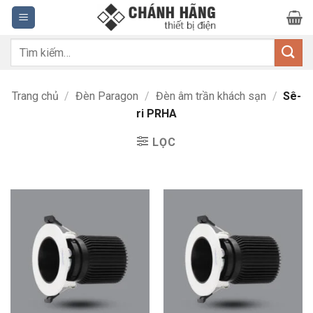
Bỏ
qua
nội
Tìm
dung
kiếm:
Trang chủ
/
Đèn Paragon
/
Đèn âm trần khách sạn
/
Sê-
ri PRHA
LỌC