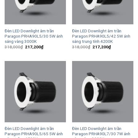
Đèn LED Downlight âm trần
Đèn LED Downlight âm trần
Paragon PRHA90L5/30 5W ánh
Paragon PRHA90L5/42 5W ánh
sáng vàng 3000K
sáng trung tính 4200K
Giá
Giá
Giá
Giá
318,000
₫
217,200
₫
318,000
₫
217,200
₫
gốc
hiện
gốc
hiện
là:
tại
là:
tại
318,000₫.
là:
318,000₫.
là:
217,200₫.
217,200₫.
Đèn LED Downlight âm trần
Đèn LED Downlight âm trần
Paragon PRHA90L5/65 5W ánh
Paragon PRHA90L7/30 7W ánh