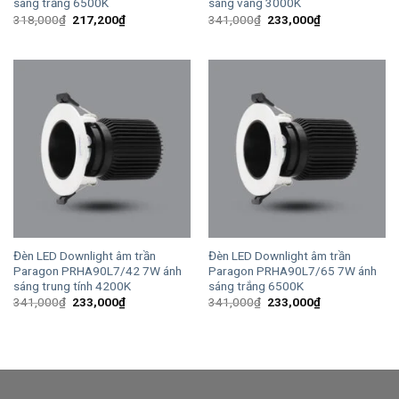
sáng trắng 6500K
sáng vàng 3000K
Giá
Giá
Giá
Giá
318,000
₫
217,200
₫
341,000
₫
233,000
₫
gốc
hiện
gốc
hiện
là:
tại
là:
tại
318,000₫.
là:
341,000₫.
là:
217,200₫.
233,000₫.
Đèn LED Downlight âm trần
Đèn LED Downlight âm trần
Paragon PRHA90L7/42 7W ánh
Paragon PRHA90L7/65 7W ánh
sáng trung tính 4200K
sáng trắng 6500K
Giá
Giá
Giá
Giá
341,000
₫
233,000
₫
341,000
₫
233,000
₫
gốc
hiện
gốc
hiện
là:
tại
là:
tại
341,000₫.
là:
341,000₫.
là:
233,000₫.
233,000₫.