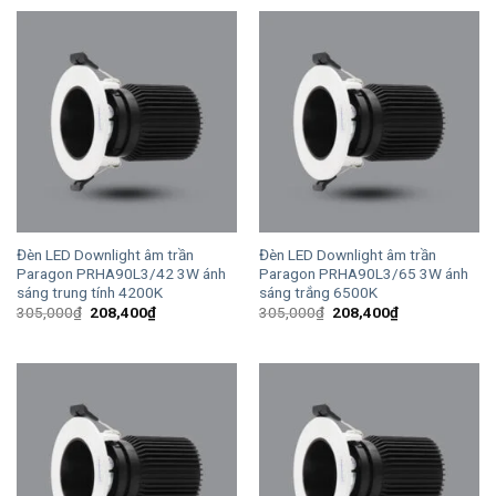
531,000₫.
là:
305,000₫.
là:
362,700₫.
208,400₫.
Đèn LED Downlight âm trần
Đèn LED Downlight âm trần
Paragon PRHA90L3/42 3W ánh
Paragon PRHA90L3/65 3W ánh
sáng trung tính 4200K
sáng trắng 6500K
Giá
Giá
Giá
Giá
305,000
₫
208,400
₫
305,000
₫
208,400
₫
gốc
hiện
gốc
hiện
là:
tại
là:
tại
305,000₫.
là:
305,000₫.
là:
208,400₫.
208,400₫.