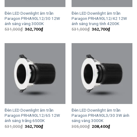
Đèn LED Downlight âm trần
Đèn LED Downlight âm trần
Paragon PRHA90L12/30 12W
Paragon PRHA90L12/42 12W
ánh sáng vàng 3000K
ánh sáng trung tính 4200K
Giá
Giá
Giá
Giá
531,000
₫
362,700
₫
531,000
₫
362,700
₫
gốc
hiện
gốc
hiện
là:
tại
là:
tại
531,000₫.
là:
531,000₫.
là:
362,700₫.
362,700₫.
Đèn LED Downlight âm trần
Đèn LED Downlight âm trần
Paragon PRHA90L12/65 12W
Paragon PRHA90L3/30 3W ánh
ánh sáng trắng 6500K
sáng vàng 3000K
Giá
Giá
Giá
Giá
531,000
₫
362,700
₫
305,000
₫
208,400
₫
gốc
hiện
gốc
hiện
là:
tại
là:
tại