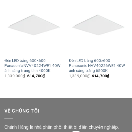
Đèn LED bảng 600×600
Đèn LED bảng 600×600
Panasonic NVV40224WE1 40W
Panasonic NVV40226WE1 40W
ánh sáng trung tính 4000K
ánh sáng trắng 6500K
Giá
Giá
Giá
Giá
1,339,000
₫
614,700
₫
1,339,000
₫
614,700
₫
gốc
hiện
gốc
hiện
là:
tại
là:
tại
1,339,000₫.
là:
1,339,000₫.
là:
614,700₫.
614,700₫.
VỀ CHÚNG TÔI
Chánh Hãng là nhà phân phối thiết bị điện chuyên nghiệp,