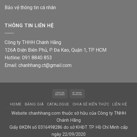
Bảo vệ thông tin
cá nhân
THÔNG TIN LIÊN HỆ
Công ty THHH Chánh Hãng
126A Điện Biên Phủ, P. Đa Kao, Quận 1, TP. HCM
Hotline: 091 8840 853
Email: chanhhang.ct@gmail.com
Cash
Bank
On
Transfer
HOME
BẢNG GIÁ
CATALOGUE
CHIA SẺ KIẾN THỨC
LIÊN HỆ
Delivery
Website chanhhang.com thuộc sở hữu của Công ty TNHH
Chánh Hãng
Giấy ĐKDN số 0316498286 do sở KHĐT TP. Hồ Chí Minh cấp
ngày 22/09/2020