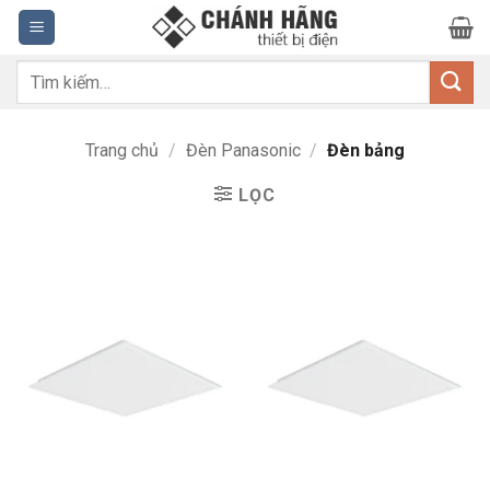
Bỏ
qua
nội
Tìm
dung
kiếm:
Trang chủ
/
Đèn Panasonic
/
Đèn bảng
LỌC