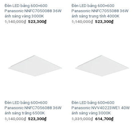
Đèn LED bảng 600×600
Đèn LED bảng 600×600
Panasonic NNFC7050088 36W
Panasonic NNFC7055088 36W
ánh sáng vàng 3000K
ánh sáng trung tính 4000K
Giá
Giá
Giá
Giá
1,140,000
₫
523,300
₫
1,140,000
₫
523,300
₫
gốc
hiện
gốc
hiện
là:
tại
là:
tại
1,140,000₫.
là:
1,140,000₫.
là:
523,300₫.
523,300₫.
Đèn LED bảng 600×600
Đèn LED bảng 600×600
Panasonic NNFC7056088 36W
Panasonic NVV40223WE1 40W
ánh sáng trắng 6500K
ánh sáng vàng 3000K
Giá
Giá
Giá
Giá
1,140,000
₫
523,300
₫
1,339,000
₫
614,700
₫
gốc
hiện
gốc
hiện
là:
tại
là:
tại
1,140,000₫.
là:
1,339,000₫.
là:
523,300₫.
614,700₫.