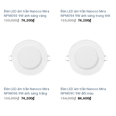
Đèn LED âm trần Nanoco Mira
Đèn LED âm trần Nanoco Mira
NPM093 9W ánh sáng vàng
NPM094 9W ánh sáng trung tính
Giá
Giá
Giá
Giá
135,000
₫
74,200
₫
135,000
₫
74,200
₫
gốc
hiện
gốc
hiện
là:
tại
là:
tại
135,000₫.
là:
135,000₫.
là:
74,200₫.
74,200₫.
Đèn LED âm trần Nanoco Mira
Đèn LED âm trần Nanoco Mira
NPM096 9W ánh sáng trắng
NPM09C 9W đổi màu
Giá
Giá
Giá
Giá
135,000
₫
74,200
₫
154,000
₫
84,600
₫
gốc
hiện
gốc
hiện
là:
tại
là:
tại
135,000₫.
là:
154,000₫.
là:
74,200₫.
84,600₫.