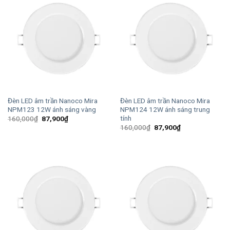
Đèn LED âm trần Nanoco Mira
Đèn LED âm trần Nanoco Mira
NPM123 12W ánh sáng vàng
NPM124 12W ánh sáng trung
tính
Giá
Giá
160,000
₫
87,900
₫
gốc
hiện
Giá
Giá
160,000
₫
87,900
₫
là:
tại
gốc
hiện
160,000₫.
là:
là:
tại
87,900₫.
160,000₫.
là:
87,900₫.