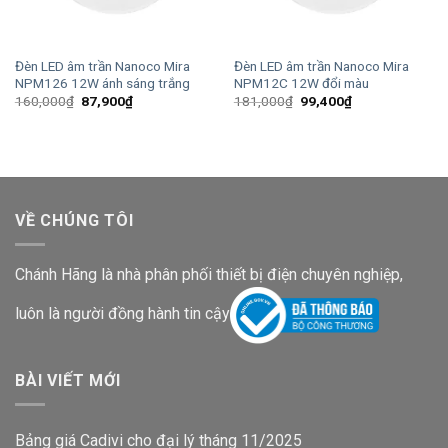
Đèn LED âm trần Nanoco Mira
Đèn LED âm trần Nanoco Mira
NPM126 12W ánh sáng trắng
NPM12C 12W đổi màu
Giá
Giá
Giá
Giá
160,000
₫
87,900
₫
181,000
₫
99,400
₫
gốc
hiện
gốc
hiện
là:
tại
là:
tại
160,000₫.
là:
181,000₫.
là:
87,900₫.
99,400₫.
VỀ CHÚNG TÔI
Chánh Hãng là nhà phân phối thiết bị điện chuyên nghiệp,
luôn là người đồng hành tin cậy
BÀI VIẾT MỚI
Bảng giá Cadivi cho đại lý tháng 11/2025