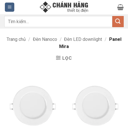
Bỏ
qua
nội
Tìm
dung
kiếm:
Trang chủ
/
Đèn Nanoco
/
Đèn LED downlight
/
Panel
Mira
LỌC