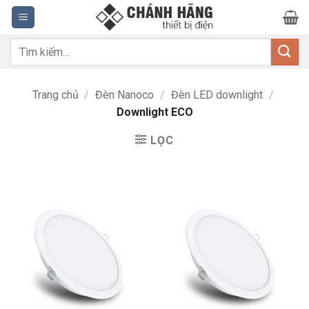
Bỏ
qua
nội
Tìm
dung
kiếm:
Trang chủ
/
Đèn Nanoco
/
Đèn LED downlight
/
Downlight ECO
LỌC