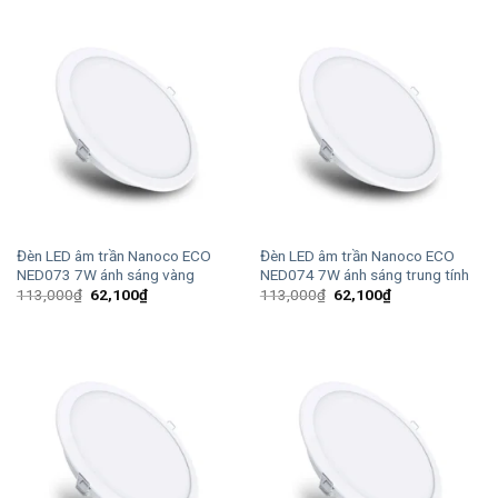
240,000₫.
là:
240,000₫.
là:
131,800₫.
131,800₫.
Đèn LED âm trần Nanoco ECO
Đèn LED âm trần Nanoco ECO
NED073 7W ánh sáng vàng
NED074 7W ánh sáng trung tính
Giá
Giá
Giá
Giá
113,000
₫
62,100
₫
113,000
₫
62,100
₫
gốc
hiện
gốc
hiện
là:
tại
là:
tại
113,000₫.
là:
113,000₫.
là:
62,100₫.
62,100₫.