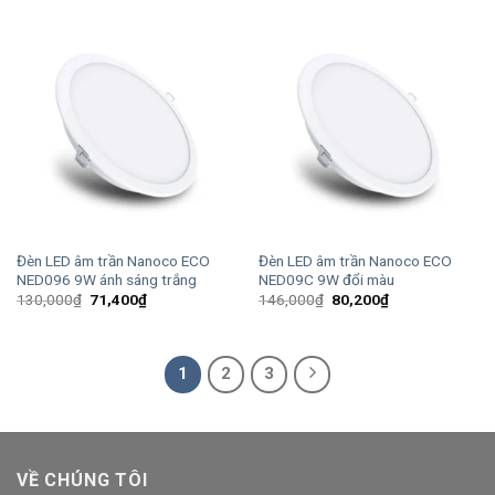
130,000₫.
là:
130,000₫.
là:
71,400₫.
71,400₫.
Đèn LED âm trần Nanoco ECO
Đèn LED âm trần Nanoco ECO
NED096 9W ánh sáng trắng
NED09C 9W đổi màu
Giá
Giá
Giá
Giá
130,000
₫
71,400
₫
146,000
₫
80,200
₫
gốc
hiện
gốc
hiện
là:
tại
là:
tại
130,000₫.
là:
146,000₫.
là:
71,400₫.
80,200₫.
1
2
3
VỀ CHÚNG TÔI