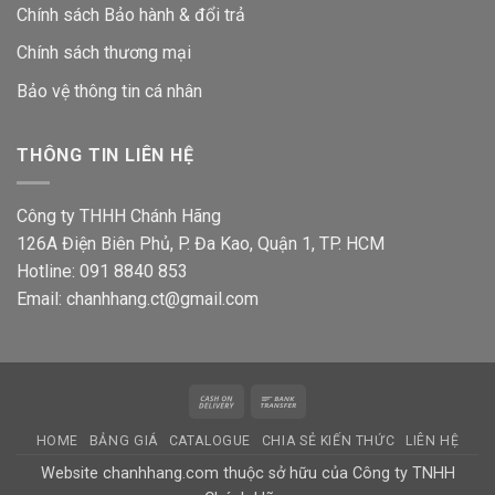
Chính sách Bảo hành & đổi trả
Chính sách thương mại
Bảo vệ thông tin
cá nhân
THÔNG TIN LIÊN HỆ
Công ty THHH Chánh Hãng
126A Điện Biên Phủ, P. Đa Kao, Quận 1, TP. HCM
Hotline: 091 8840 853
Email: chanhhang.ct@gmail.com
Cash
Bank
On
Transfer
HOME
BẢNG GIÁ
CATALOGUE
CHIA SẺ KIẾN THỨC
LIÊN HỆ
Delivery
Website chanhhang.com thuộc sở hữu của Công ty TNHH