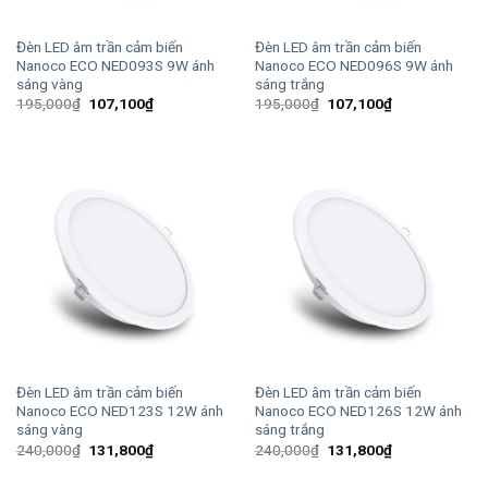
Đèn LED âm trần cảm biến
Đèn LED âm trần cảm biến
Nanoco ECO NED093S 9W ánh
Nanoco ECO NED096S 9W ánh
sáng vàng
sáng trắng
Giá
Giá
Giá
Giá
195,000
₫
107,100
₫
195,000
₫
107,100
₫
gốc
hiện
gốc
hiện
là:
tại
là:
tại
195,000₫.
là:
195,000₫.
là:
107,100₫.
107,100₫.
Đèn LED âm trần cảm biến
Đèn LED âm trần cảm biến
Nanoco ECO NED123S 12W ánh
Nanoco ECO NED126S 12W ánh
sáng vàng
sáng trắng
Giá
Giá
Giá
Giá
240,000
₫
131,800
₫
240,000
₫
131,800
₫
gốc
hiện
gốc
hiện
là:
tại
là:
tại