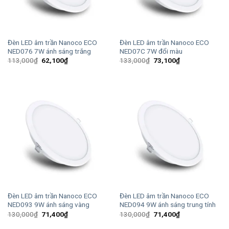
Đèn LED âm trần Nanoco ECO
Đèn LED âm trần Nanoco ECO
NED076 7W ánh sáng trắng
NED07C 7W đổi màu
Giá
Giá
Giá
Giá
113,000
₫
62,100
₫
133,000
₫
73,100
₫
gốc
hiện
gốc
hiện
là:
tại
là:
tại
113,000₫.
là:
133,000₫.
là:
62,100₫.
73,100₫.
Đèn LED âm trần Nanoco ECO
Đèn LED âm trần Nanoco ECO
NED093 9W ánh sáng vàng
NED094 9W ánh sáng trung tính
Giá
Giá
Giá
Giá
130,000
₫
71,400
₫
130,000
₫
71,400
₫
gốc
hiện
gốc
hiện
là:
tại
là:
tại