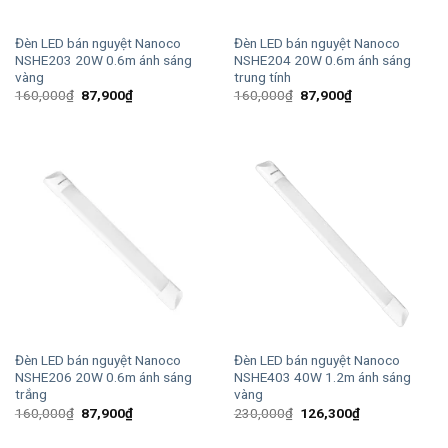
Đèn LED bán nguyệt Nanoco
Đèn LED bán nguyệt Nanoco
NSHE203 20W 0.6m ánh sáng
NSHE204 20W 0.6m ánh sáng
vàng
trung tính
Giá
Giá
Giá
Giá
160,000
₫
87,900
₫
160,000
₫
87,900
₫
gốc
hiện
gốc
hiện
là:
tại
là:
tại
160,000₫.
là:
160,000₫.
là:
87,900₫.
87,900₫.
Đèn LED bán nguyệt Nanoco
Đèn LED bán nguyệt Nanoco
NSHE206 20W 0.6m ánh sáng
NSHE403 40W 1.2m ánh sáng
trắng
vàng
Giá
Giá
Giá
Giá
160,000
₫
87,900
₫
230,000
₫
126,300
₫
gốc
hiện
gốc
hiện
là:
tại
là:
tại