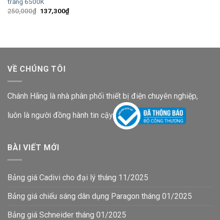
trắng 6500K
Giá
Giá
250,000
₫
137,300
₫
gốc
hiện
là:
tại
250,000₫.
là:
137,300₫.
VỀ CHÚNG TÔI
Chánh Hãng là nhà phân phối thiết bị điện chuyên nghiệp,
luôn là người đồng hành tin cậy
BÀI VIẾT MỚI
Bảng giá Cadivi cho đại lý tháng 11/2025
Bảng giá chiếu sáng dân dụng Paragon tháng 01/2025
Bảng giá Schneider tháng 01/2025