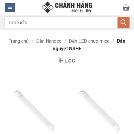
Bỏ
qua
nội
Tìm
dung
kiếm:
Trang chủ
/
Đèn Nanoco
/
Đèn LED chụp mica
/
Bán
nguyệt NSHE
LỌC