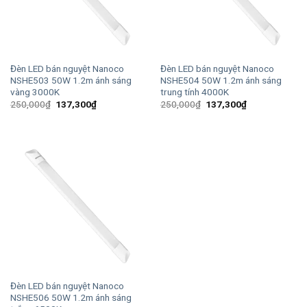
Đèn LED bán nguyệt Nanoco
Đèn LED bán nguyệt Nanoco
NSHE503 50W 1.2m ánh sáng
NSHE504 50W 1.2m ánh sáng
vàng 3000K
trung tính 4000K
Giá
Giá
Giá
Giá
250,000
₫
137,300
₫
250,000
₫
137,300
₫
gốc
hiện
gốc
hiện
là:
tại
là:
tại
250,000₫.
là:
250,000₫.
là:
137,300₫.
137,300₫.
Đèn LED bán nguyệt Nanoco
NSHE506 50W 1.2m ánh sáng