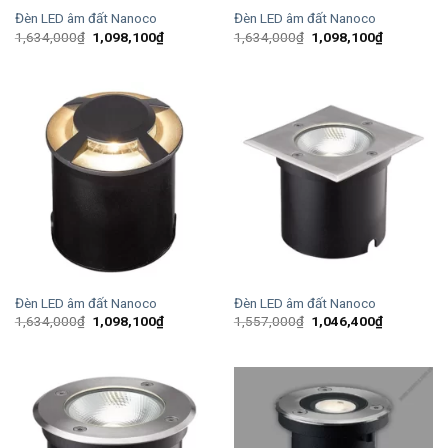
Đèn LED âm đất Nanoco
Đèn LED âm đất Nanoco
Giá
Giá
Giá
Giá
1,634,000
₫
1,098,100
₫
1,634,000
₫
1,098,100
₫
gốc
hiện
gốc
hiện
là:
tại
là:
tại
1,634,000₫.
là:
1,634,000₫.
là:
1,098,100₫.
1,098,100
Đèn LED âm đất Nanoco
Đèn LED âm đất Nanoco
Giá
Giá
Giá
Giá
1,634,000
₫
1,098,100
₫
1,557,000
₫
1,046,400
₫
gốc
hiện
gốc
hiện
là:
tại
là:
tại
1,634,000₫.
là:
1,557,000₫.
là:
1,098,100₫.
1,046,400