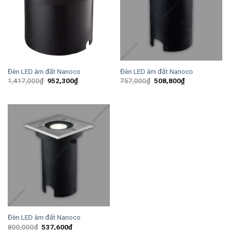
Đèn LED âm đất Nanoco
Đèn LED âm đất Nanoco
Giá
Giá
Giá
Giá
1,417,000
₫
952,300
₫
757,000
₫
508,800
₫
gốc
hiện
gốc
hiện
là:
tại
là:
tại
1,417,000₫.
là:
757,000₫.
là:
952,300₫.
508,800₫.
Đèn LED âm đất Nanoco
Giá
Giá
800,000
₫
537,600
₫