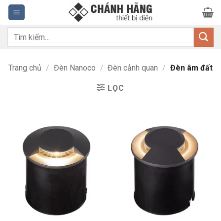
Bỏ
qua
nội
Tìm
dung
kiếm:
Trang chủ
/
Đèn Nanoco
/
Đèn cảnh quan
/
Đèn âm đất
LỌC