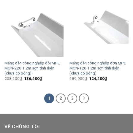
Máng đèn công nghiệp đôi MPE
Máng đèn công nghiệp đơn MPE
MCN-220 1.2m sơn tĩnh điện
MCN-120 1.2m sơn tĩnh điện
(chưa có bóng)
(chưa có bóng)
Giá
Giá
Giá
Giá
208,100
₫
136,400
₫
189,900
₫
124,400
₫
gốc
hiện
gốc
hiện
là:
tại
là:
tại
208,100₫.
là:
189,900₫.
là:
136,400₫.
124,400₫.
1
2
3
VỀ CHÚNG TÔI