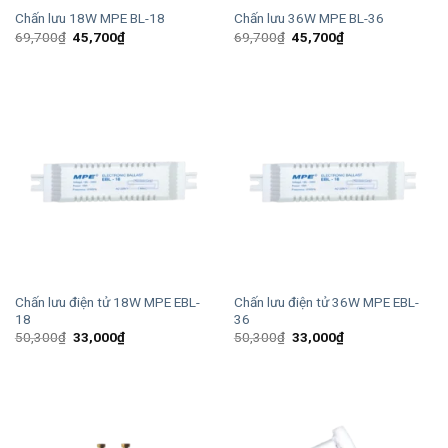
Chấn lưu 18W MPE BL-18
Chấn lưu 36W MPE BL-36
Giá
Giá
Giá
Giá
69,700
₫
45,700
₫
69,700
₫
45,700
₫
gốc
hiện
gốc
hiện
là:
tại
là:
tại
69,700₫.
là:
69,700₫.
là:
45,700₫.
45,700₫.
Chấn lưu điện tử 18W MPE EBL-
Chấn lưu điện tử 36W MPE EBL-
18
36
Giá
Giá
Giá
Giá
50,300
₫
33,000
₫
50,300
₫
33,000
₫
gốc
hiện
gốc
hiện
là:
tại
là:
tại
50,300₫.
là:
50,300₫.
là:
33,000₫.
33,000₫.