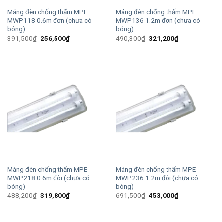
Máng đèn chống thấm MPE
Máng đèn chống thấm MPE
MWP118 0.6m đơn (chưa có
MWP136 1.2m đơn (chưa có
bóng)
bóng)
Giá
Giá
Giá
Giá
391,500
₫
256,500
₫
490,300
₫
321,200
₫
gốc
hiện
gốc
hiện
là:
tại
là:
tại
391,500₫.
là:
490,300₫.
là:
256,500₫.
321,200₫.
Máng đèn chống thấm MPE
Máng đèn chống thấm MPE
MWP218 0.6m đôi (chưa có
MWP236 1.2m đôi (chưa có
bóng)
bóng)
Giá
Giá
Giá
Giá
488,200
₫
319,800
₫
691,500
₫
453,000
₫
gốc
hiện
gốc
hiện
là:
tại
là:
tại
488,200₫.
là:
691,500₫.
là:
319,800₫.
453,000₫.