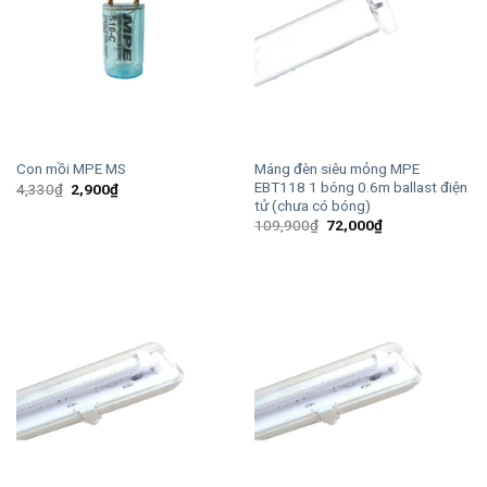
Máng đèn siêu mỏng MPE
Con mồi MPE MS
EBT118 1 bóng 0.6m ballast điện
Giá
Giá
4,330
₫
2,900
₫
gốc
hiện
tử (chưa có bóng)
là:
tại
Giá
Giá
109,900
₫
72,000
₫
4,330₫.
là:
gốc
hiện
2,900₫.
là:
tại
109,900₫.
là:
72,000₫.