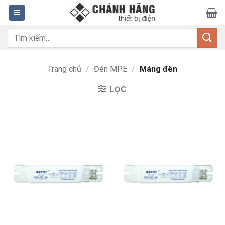
Bỏ
qua
nội
Tìm
dung
kiếm:
Trang chủ
/
Đèn MPE
/
Máng đèn
LỌC