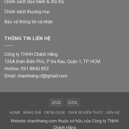
Chính sách Bảo hành & đổi trả
Chính sách thương mại
Bảo vệ thông tin
cá nhân
THÔNG TIN LIÊN HỆ
Công ty THHH Chánh Hãng
126A Điện Biên Phủ, P. Đa Kao, Quận 1, TP. HCM
Hotline: 091 8840 853
Email: chanhhang.ct@gmail.com
Cash
Bank
On
Transfer
HOME
BẢNG GIÁ
CATALOGUE
CHIA SẺ KIẾN THỨC
LIÊN HỆ
Delivery
Website chanhhang.com thuộc sở hữu của Công ty TNHH
Chánh Hãng