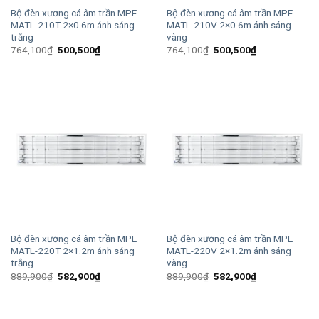
Bộ đèn xương cá âm trần MPE
Bộ đèn xương cá âm trần MPE
MATL-210T 2×0.6m ánh sáng
MATL-210V 2×0.6m ánh sáng
trắng
vàng
Giá
Giá
Giá
Giá
764,100
₫
500,500
₫
764,100
₫
500,500
₫
gốc
hiện
gốc
hiện
là:
tại
là:
tại
764,100₫.
là:
764,100₫.
là:
500,500₫.
500,500₫.
Bộ đèn xương cá âm trần MPE
Bộ đèn xương cá âm trần MPE
MATL-220T 2×1.2m ánh sáng
MATL-220V 2×1.2m ánh sáng
trắng
vàng
Giá
Giá
Giá
Giá
889,900
₫
582,900
₫
889,900
₫
582,900
₫
gốc
hiện
gốc
hiện
là:
tại
là:
tại
889,900₫.
là:
889,900₫.
là:
582,900₫.
582,900₫.