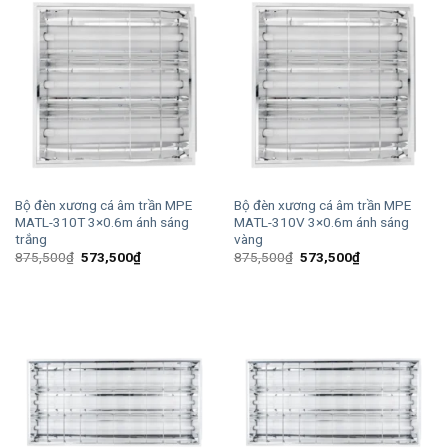
Bộ đèn xương cá âm trần MPE
Bộ đèn xương cá âm trần MPE
MATL-310T 3×0.6m ánh sáng
MATL-310V 3×0.6m ánh sáng
trắng
vàng
Giá
Giá
Giá
Giá
875,500
₫
573,500
₫
875,500
₫
573,500
₫
gốc
hiện
gốc
hiện
là:
tại
là:
tại
875,500₫.
là:
875,500₫.
là:
573,500₫.
573,500₫.