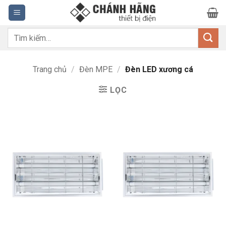
Bỏ
qua
nội
Tìm
dung
kiếm:
Trang chủ
/
Đèn MPE
/
Đèn LED xương cá
LỌC