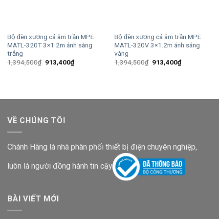
Bộ đèn xương cá âm trần MPE
Bộ đèn xương cá âm trần MPE
MATL-320T 3×1.2m ánh sáng
MATL-320V 3×1.2m ánh sáng
trắng
vàng
Giá
Giá
Giá
Giá
1,394,500
₫
913,400
₫
1,394,500
₫
913,400
₫
gốc
hiện
gốc
hiện
là:
tại
là:
tại
1,394,500₫.
là:
1,394,500₫.
là:
913,400₫.
913,400₫.
VỀ CHÚNG TÔI
Chánh Hãng là nhà phân phối thiết bị điện chuyên nghiệp,
luôn là người đồng hành tin cậy
BÀI VIẾT MỚI