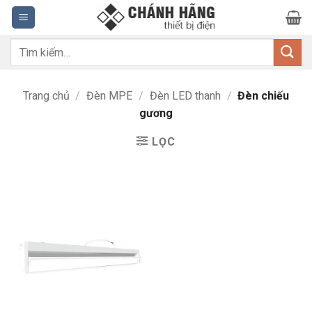
Bỏ
qua
nội
Tìm
dung
kiếm:
Trang chủ
/
Đèn MPE
/
Đèn LED thanh
/
Đèn chiếu
gương
LỌC