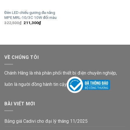
Đèn LED chiếu gương đa năng
MPE MRL-10/3C 10W đổi màu
Giá
Giá
322,500
₫
211,300
₫
gốc
hiện
là:
tại
322,500₫.
là:
211,300₫.
VỀ CHÚNG TÔI
Chánh Hãng là nhà phân phối thiết bị điện chuyên nghiệp,
luôn là người đồng hành tin cậy
BÀI VIẾT MỚI
Bảng giá Cadivi cho đại lý tháng 11/2025