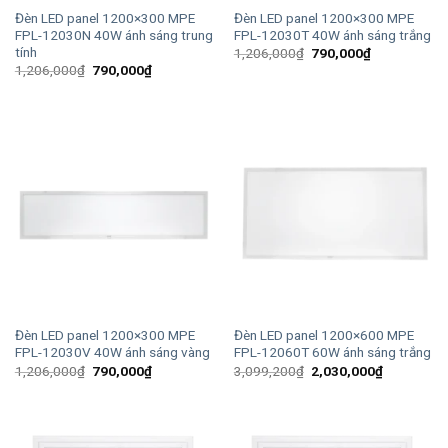
Đèn LED panel 1200×300 MPE
Đèn LED panel 1200×300 MPE
FPL-12030N 40W ánh sáng trung
FPL-12030T 40W ánh sáng trắng
tính
Giá
Giá
1,206,000
₫
790,000
₫
gốc
hiện
Giá
Giá
1,206,000
₫
790,000
₫
là:
tại
gốc
hiện
1,206,000₫.
là:
là:
tại
790,000₫.
1,206,000₫.
là:
790,000₫.
Đèn LED panel 1200×300 MPE
Đèn LED panel 1200×600 MPE
FPL-12030V 40W ánh sáng vàng
FPL-12060T 60W ánh sáng trắng
Giá
Giá
Giá
Giá
1,206,000
₫
790,000
₫
3,099,200
₫
2,030,000
₫
gốc
hiện
gốc
hiện
là:
tại
là:
tại
1,206,000₫.
là:
3,099,200₫.
là:
790,000₫.
2,030,000