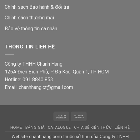
Chính sách Bảo hành & đổi trả
Chính sách thương mại
Bảo vệ thông tin
cá nhân
THÔNG TIN LIÊN HỆ
Công ty THHH Chánh Hãng
126A Điện Biên Phủ, P. Đa Kao, Quận 1, TP. HCM
Hotline: 091 8840 853
Email: chanhhang.ct@gmail.com
Cash
Bank
On
Transfer
HOME
BẢNG GIÁ
CATALOGUE
CHIA SẺ KIẾN THỨC
LIÊN HỆ
Delivery
Website chanhhang.com thuộc sở hữu của Công ty TNHH