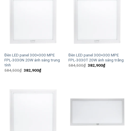
Đèn LED panel 300×300 MPE
Đèn LED panel 300×300 MPE
FPL-3030N 20W ánh sáng trung
FPL-3030T 20W ánh sáng trắng
tính
Giá
Giá
584,500
₫
382,900
₫
gốc
hiện
Giá
Giá
584,500
₫
382,900
₫
là:
tại
gốc
hiện
584,500₫.
là:
là:
tại
382,900₫.
584,500₫.
là:
382,900₫.