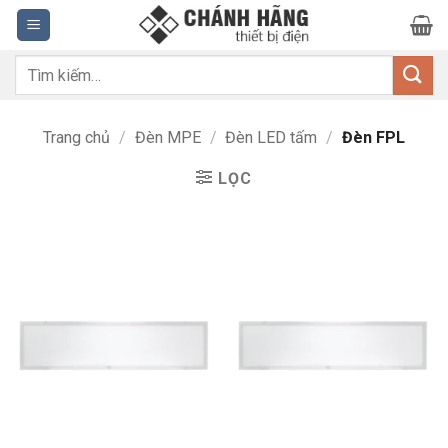
Bỏ
qua
nội
Tìm
dung
kiếm:
Trang chủ
/
Đèn MPE
/
Đèn LED tấm
/
Đèn FPL
LỌC