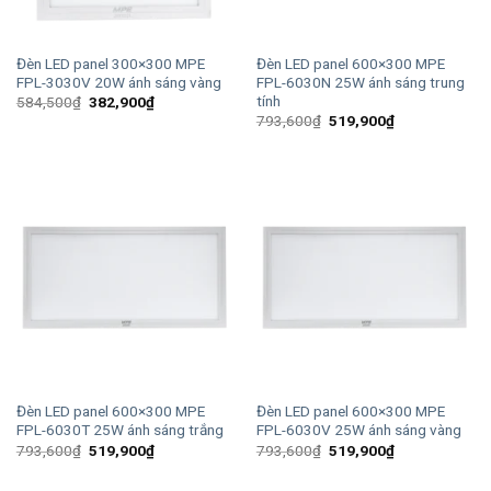
Đèn LED panel 300×300 MPE
Đèn LED panel 600×300 MPE
FPL-3030V 20W ánh sáng vàng
FPL-6030N 25W ánh sáng trung
tính
Giá
Giá
584,500
₫
382,900
₫
gốc
hiện
Giá
Giá
793,600
₫
519,900
₫
là:
tại
gốc
hiện
584,500₫.
là:
là:
tại
382,900₫.
793,600₫.
là:
519,900₫.
Đèn LED panel 600×300 MPE
Đèn LED panel 600×300 MPE
FPL-6030T 25W ánh sáng trắng
FPL-6030V 25W ánh sáng vàng
Giá
Giá
Giá
Giá
793,600
₫
519,900
₫
793,600
₫
519,900
₫
gốc
hiện
gốc
hiện
là:
tại
là:
tại