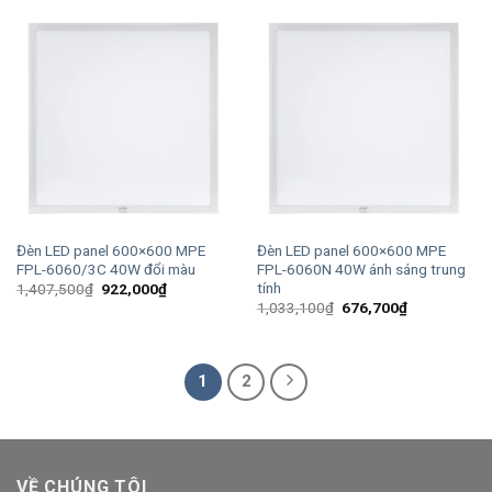
793,600₫.
là:
793,600₫.
là:
519,900₫.
519,900₫.
Đèn LED panel 600×600 MPE
Đèn LED panel 600×600 MPE
FPL-6060/3C 40W đổi màu
FPL-6060N 40W ánh sáng trung
tính
Giá
Giá
1,407,500
₫
922,000
₫
gốc
hiện
Giá
Giá
1,033,100
₫
676,700
₫
là:
tại
gốc
hiện
1,407,500₫.
là:
là:
tại
922,000₫.
1,033,100₫.
là:
676,700₫.
1
2
VỀ CHÚNG TÔI