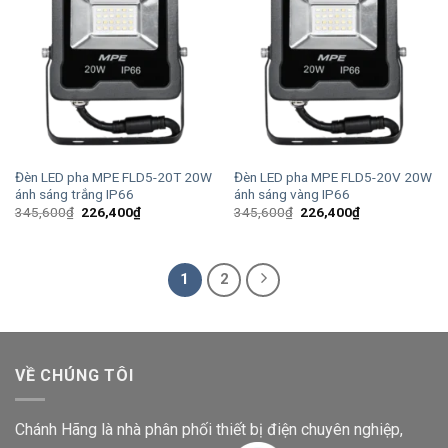
Đèn LED pha MPE FLD5-20T 20W
Đèn LED pha MPE FLD5-20V 20W
ánh sáng trắng IP66
ánh sáng vàng IP66
Giá
Giá
Giá
Giá
345,600
₫
226,400
₫
345,600
₫
226,400
₫
gốc
hiện
gốc
hiện
là:
tại
là:
tại
345,600₫.
là:
345,600₫.
là:
226,400₫.
226,400₫.
1
2
VỀ CHÚNG TÔI
Chánh Hãng là nhà phân phối thiết bị điện chuyên nghiệp,