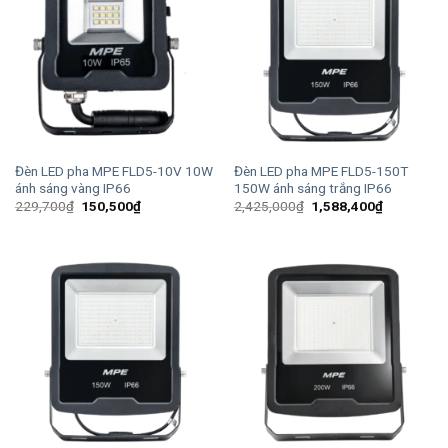
Đèn LED pha MPE FLD5-10V 10W
Đèn LED pha MPE FLD5-150T
ánh sáng vàng IP66
150W ánh sáng trắng IP66
Giá
Giá
Giá
Giá
229,700
₫
150,500
₫
2,425,000
₫
1,588,400
₫
gốc
hiện
gốc
hiện
là:
tại
là:
tại
229,700₫.
là:
2,425,000₫.
là:
150,500₫.
1,588,400