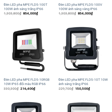
Đèn LED pha MPE FLD5-100T
Đèn LED pha MPE FLD5-100V
100W ánh sáng trắng IP66
100W ánh sáng vàng IP66
Giá
Giá
Giá
Giá
1,303,800
₫
854,000
₫
1,303,800
₫
854,000
₫
gốc
hiện
gốc
hiện
là:
tại
là:
tại
1,303,800₫.
là:
1,303,800₫.
là:
854,000₫.
854,000₫.
Đèn LED pha MPE FLD5-10RGB
Đèn LED pha MPE FLD5-10T 10W
10W IP65 đổi màu RGB IP66
ánh sáng trắng IP66
Giá
Giá
Giá
Giá
330,300
₫
216,400
₫
229,700
₫
150,500
₫
gốc
hiện
gốc
hiện
là:
tại
là:
tại
330,300₫.
là:
229,700₫.
là:
216,400₫.
150,500₫.