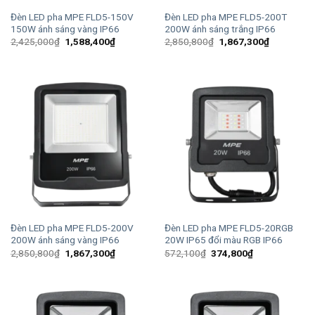
Đèn LED pha MPE FLD5-150V
Đèn LED pha MPE FLD5-200T
150W ánh sáng vàng IP66
200W ánh sáng trắng IP66
Giá
Giá
Giá
Giá
2,425,000
₫
1,588,400
₫
2,850,800
₫
1,867,300
₫
gốc
hiện
gốc
hiện
là:
tại
là:
tại
2,425,000₫.
là:
2,850,800₫.
là:
1,588,400₫.
1,867,300
Đèn LED pha MPE FLD5-200V
Đèn LED pha MPE FLD5-20RGB
200W ánh sáng vàng IP66
20W IP65 đổi màu RGB IP66
Giá
Giá
Giá
Giá
2,850,800
₫
1,867,300
₫
572,100
₫
374,800
₫
gốc
hiện
gốc
hiện
là:
tại
là:
tại
2,850,800₫.
là:
572,100₫.
là:
1,867,300₫.
374,800₫.