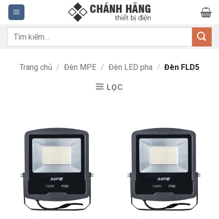
Bỏ
qua
nội
Tìm
dung
kiếm:
Trang chủ
/
Đèn MPE
/
Đèn LED pha
/
Đèn FLD5
LỌC