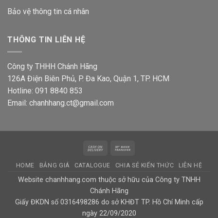
Bảo vệ thông tin
cá nhân
THÔNG TIN LIÊN HỆ
Công ty THHH Chánh Hãng
126A Điện Biên Phủ, P. Đa Kao, Quận 1, TP. HCM
Hotline: 091 8840 853
Email: chanhhang.ct@gmail.com
Cash
Bank
On
Transfer
HOME
BẢNG GIÁ
CATALOGUE
CHIA SẺ KIẾN THỨC
LIÊN HỆ
Delivery
Website chanhhang.com thuộc sở hữu của Công ty TNHH
Chánh Hãng
Giấy ĐKDN số 0316498286 do sở KHĐT TP. Hồ Chí Minh cấp
ngày 22/09/2020